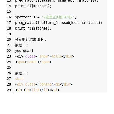
preg_match($pattern, $subject, $matches);
print_r($matches);
$pattern_1 = 
'/这里正则如何写/'
;
preg_match($pattern_1, $subject, $matches);
print_r($matches);
分别取到结果如下：
数据一：
you dead!
<div 
class
="
show
">
hello
</
div
>
<
span
>
james
</
span
>
数据二：
shit
!
<
div
class
="
contne
">
hi
</
div
>
<
ul
><
li
>
list
</
li
></
ul
>