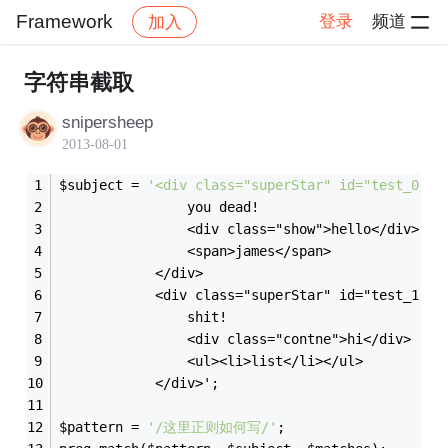
Framework
登录
频道
加入
帖子详情
社区
Framework
字符串截取
snipersheep
2013-08-01
$subject = 
'<div class="superStar" id="test_0">
 				you dead!
				<div class="show">hello</div>
				<span>james</span>
			</div>
            <div class="superStar" id="test_1">
				shit!
				<div class="contne">hi</div>
				<ul><li>list</li></ul>
            </div>';
$pattern = 
'/这里正则如何写/'
;