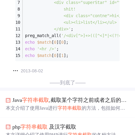
            <div class="superStar" id="test_1
                shit!
                <div class="contne">hi</div>
                <ul><li>list</li></ul>
            </div>'
;
preg_match_all(
'/<div[^>]+>(([^<]*|<(?!div)|(
echo
$match
[
0
][
0
];
echo
'<hr />'
;
echo
$match
[
0
][
1
];
2013-08-02
——到底了——
Java
字符串截取
,截取某个字符之前或者之后的字符串
本文介绍了使用Java进行
字符串截取
的方法，包括如何截
取特定字符前后的子串，以及如何定位并截取指定位置后
的子串等内容。
php
字符串截取
及汉字截取
本文详细介绍了使用PHP进行
字符串截取
的各种方法，包