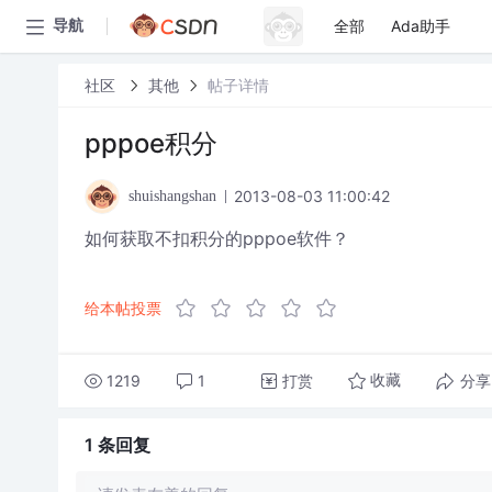
全部
Ada助手
导航
社区
其他
帖子详情
pppoe积分
2013-08-03 11:00:42
shuishangshan
如何获取不扣积分的pppoe软件？
给本帖投票
1219
1
打赏
分享
收藏
1 条
回复