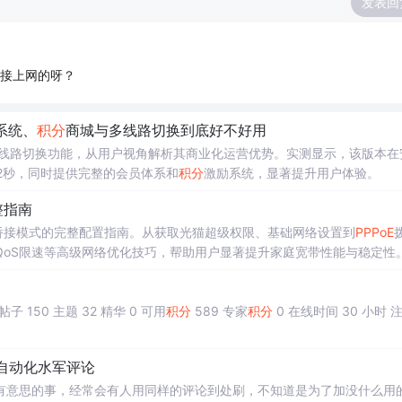
发表回
连接上网的呀？
员系统、
积分
商城与多线路切换到底好不好用
线路切换功能，从用户视角解析其商业化运营优势。实测显示，该版本在
5-2秒，同时提供完整的会员体系和
积分
激励系统，显著提升用户体验。
整指南
桥接模式的完整配置指南。从获取光猫超级权限、基础网络设置到
PPPoE
QoS限速等高级网络优化技巧，帮助用户显著提升家庭宽带性能与稳定性
拨号原理的疑惑 [复制链接] 00 arnina 丰衣足食 帖子 150 主题 32 精华 0 可用
积分
589 专家
积分
0 在线时间 30 小时 
现自动化水军评论
有意思的事，经常会有人用同样的评论到处刷，不知道是为了加没什么用