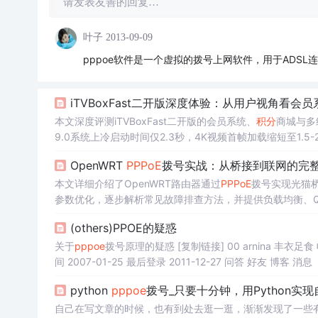
请发表友善的回复…
叶子
2013-09-09
pppoe软件是一个虚拟的拨号上网软件，用于ADSL
iTVBoxFast二开版深度体验：从用户视角看会
本文深度评测iTVBoxFast二开版的会员系统、
积分
商城与多
9.0系统上冷启动时间仅2.3秒，4K视频首帧加载缩短至1.
OpenWRT
PPPoE
拨号实战：从桥接到联网的完
本文详细介绍了OpenWRT路由器通过
PPPoE
拨号实现光猫
参数优化，逐步解析常见故障排查方法，并提供负载均衡、
(others)PPOE的疑惑
关于
pppoe
间 2007-01-25 最后登录 2011-12-27 问答 好友 博客 消息
python
pppoe
拨号_只要十分钟，用Python实
自己在写文章的时候，也有到处去逛一逛，渐渐发现了一些