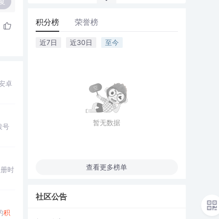
复
积分榜
荣誉榜
近7日
近30日
至今
安卓
暂无数据
拨号
。
查看更多榜单
注册时
社区公告
的
积