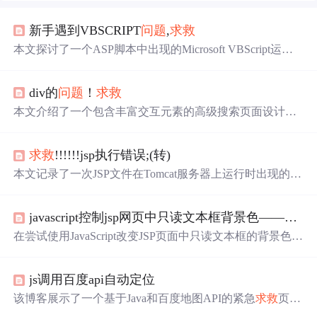
新手遇到VBSCRIPT
问题
,
求救
本文探讨了一个ASP脚本中出现的Microsoft VBScript运行
时错误，并提供了代码示例。该错误涉及对象缺失的
问题
，通过分析可以了解如何正确地在ASP环境中使用变量和
div的
问题
！
求救
数据库操作。
本文介绍了一个包含丰富交互元素的高级搜索页面设计案
例，通过JavaScript实现了下拉菜单、弹窗和选项选择等功
能，展示了如何利用HTML和CSS进行网页布局。
求救
!!!!!!jsp执行错误;(转)
本文记录了一次JSP文件在Tomcat服务器上运行时出现的H
TTP状态500错误，并详细展示了错误报告及堆栈跟踪信
息。作者在本地环境中部署了JSP应用，但在尝试访问时遇
javascript控制jsp网页中只读文本框背景色——出错啦，
到了内部服务器错误。文章提供了web.xml配置文件内容，
帮助读者了解
问题
所在。
在尝试使用JavaScript改变JSP页面中只读文本框的背景色
时，遇到一个
问题
：不仅目标文本框变为灰色，其他非只
读文本框也受到影响。文章描述了jsp网页代码和JavaScript
js调用百度api自动定位
函数的实现，并附上了显示错误效果的截图，期待得到解
决方案。
该博客展示了一个基于Java和百度地图API的紧急
求救
页面
代码。页面包含定位地址、服务地址展示及一键呼救功