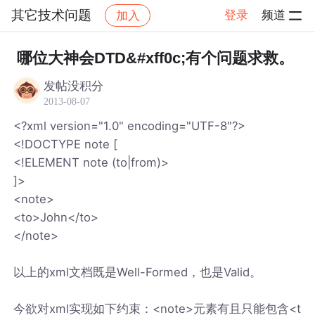
其它技术问题
登录
频道
加入
帖子详情
社区
其它技术问题
哪位大神会DTD&#xff0c;有个问题求救。
发帖没积分
2013-08-07
<?xml version="1.0" encoding="UTF-8"?>
<!DOCTYPE note [
<!ELEMENT note (to|from)>
]>
<note>
<to>John</to>
</note>
以上的xml文档既是Well-Formed，也是Valid。
今欲对xml实现如下约束：<note>元素有且只能包含<t