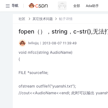
全部
Ada助手
导航
社区
其它技术问题
帖子详情
fopen（），string，c-str
2013-08-07 11:39:49
hellojjq
void mfcc(string AudioName)
{
FILE *sourcefile;
ofstream outfile1("yuanshi.txt");
//cout<<AudioName<<endl; 此时可以输出 yuanshi