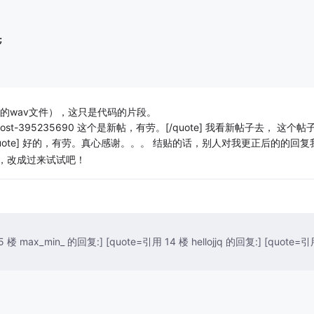
;
（即打开的wav文件），这只是代码的片段。
page=1#post-395235690 这个是新帖，有劳。[/quote] 我看新帖子去， 这个帖
quote] 好的，有劳。真心感谢。。。 结贴的话，别人对我更正后的的回复
看看，改成过来试试吧！
15 楼 max_min_ 的回复:] [quote=引用 14 楼 hellojjq 的回复:] [quote=