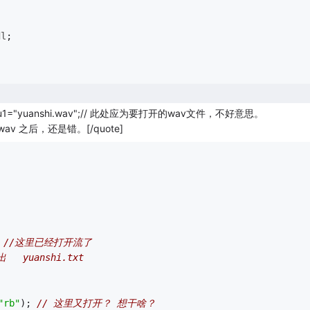
dl
;
trAu1="yuanshi.wav";// 此处应为要打开的wav文件，不好意思。
 } 改为wav 之后，还是错。[/quote]
");  //这里已经打开流了
   yuanshi.txt
"rb"
); 
// 这里又打开？ 想干啥？