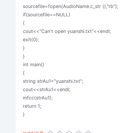
sourcefile=fopen(AudioName.c_str (),"rb");
if(sourcefile==NULL)
{
cout<<"Can't open yuanshi.txt"<<endl;
exit(0);
}
}
int main()
{
string strAu1="yuanshi.txt";
cout<<strAu1<<endl;
mfcc(strAu1);
return 1;
}