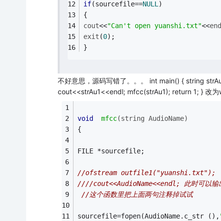
if
(sourcefile==
NULL
)
{
cout
<<
"Can't open yuanshi.txt"
<<
en
exit
(
0
);
}
不好意思，源码写错了。。。 int main() { string s
cout<<strAu1<<endl; mfcc(strAu1); return 1;
void
mfcc
(
string
 AudioName)
{
FILE *sourcefile;
//ofstream outfile1("yuanshi.txt
////cout<<AudioName<<endl; 此时可以输出
//这个函数里把上面两句注释掉试试
sourcefile=fopen(AudioName.c_str (),