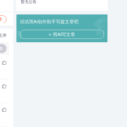
暂无公告
复
试试用AI创作助手写篇文章吧
+ 用AI写文章
正序
复