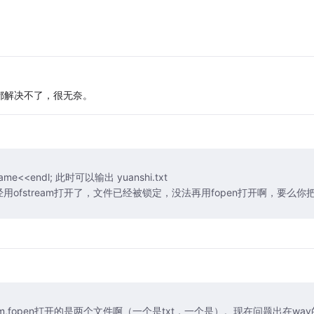
很多办法都解决不了，很无奈。
),"rb"); 你已经用ofstream打开了，文件已经被锁定，没法再用fopen打开啊，要么你
是ofstream,fopen打开的是两个文件啊（一个是txt，一个是）。现在问题出在wav