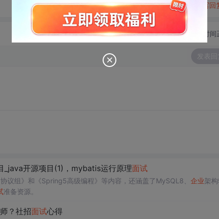
转发到动态
举报
写回
切换为时间
发表回
_java开源项目(1)，mybatis运行原理
面试
P协议组》和《Spring5高级编程》等内容，还涵盖了MySQL8、
企业
架构
试
准备资源。
师？社招
面试
心得