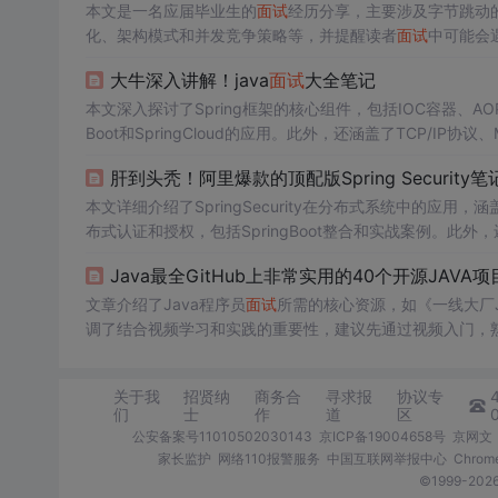
本文是一名应届毕业生的
面试
经历分享，主要涉及字节跳动
化、架构模式和并发竞争策略等，并提醒读者
面试
中可能会
者提升Redis理解和
面试
准备。
大牛深入讲解！java
面试
大全笔记
本文深入探讨了Spring框架的核心组件，包括IOC容器、A
Boot和SpringCloud的应用。此外，还涵盖了TCP/IP
知识体系。
肝到头秃！阿里爆款的顶配版Spring Security
本文详细介绍了SpringSecurity在分布式系统中的应用，涵盖
布式认证和授权，包括SpringBoot整合和实战案例。此外，
构实践。
Java最全GitHub上非常实用的40个开源JAVA项
文章介绍了Java程序员
面试
所需的核心资源，如《一线大厂J
调了结合视频学习和实践的重要性，建议先通过视频入门，
关于我
招贤纳
商务合
寻求报
协议专
们
士
作
道
区
公安备案号11010502030143
京ICP备19004658号
京网文〔
家长监护
网络110报警服务
中国互联网举报中心
Chro
©1999-2