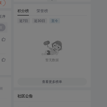
复
积分榜
荣誉榜
正序
近7日
近30日
至今
复
暂无数据
查看更多榜单
转
社区公告