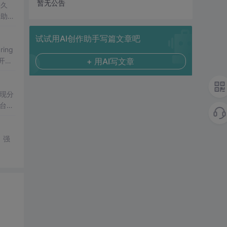
暂无公告
持久
帮助读
试试用AI创作助手写篇文章吧
ing
+ 用AI写文章
开发
实现分
中台架
，强