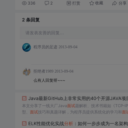
336
2
打赏
分享
收藏
2 条
回复
请发表友善的回复…
程序员的足迹
2013-09-04
拒绝者1989
2013-09-04
么有人回复呀~~~
Java最新GitHub上非常实用的40个开源JAVA项目
本文分享了一线大厂Java
面试
题解析、技术书籍如《TCP-I
型、
面试
技巧和真题详解，为程序员提供系统化的学习和
面
ELK性能优化实战
分析
：如何一步步成为一名架构