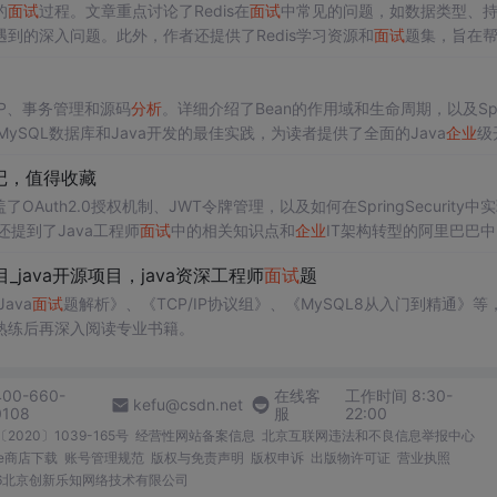
的
面试
过程。文章重点讨论了Redis在
面试
中常见的问题，如数据类型、
遇到的深入问题。此外，作者还提供了Redis学习资源和
面试
题集，旨在
OP、事务管理和源码
分析
。详细介绍了Bean的作用域和生命周期，以及Spr
协议、MySQL数据库和Java开发的最佳实践，为读者提供了全面的Java
企业
级
笔记，值得收藏
了OAuth2.0授权机制、JWT令牌管理，以及如何在SpringSecurity中
还提到了Java工程师
面试
中的相关知识点和
企业
IT架构转型的阿里巴巴
目_java开源项目，java资深工程师
面试
题
ava
面试
题解析》、《TCP/IP协议组》、《MySQL8从入门到精通》等
熟练后再深入阅读专业书籍。
400-660-
在线客
工作时间 8:30-
kefu@csdn.net
0108
服
22:00
2020〕1039-165号
经营性网站备案信息
北京互联网违法和不良信息举报中心
me商店下载
账号管理规范
版权与免责声明
版权申诉
出版物许可证
营业执照
026北京创新乐知网络技术有限公司