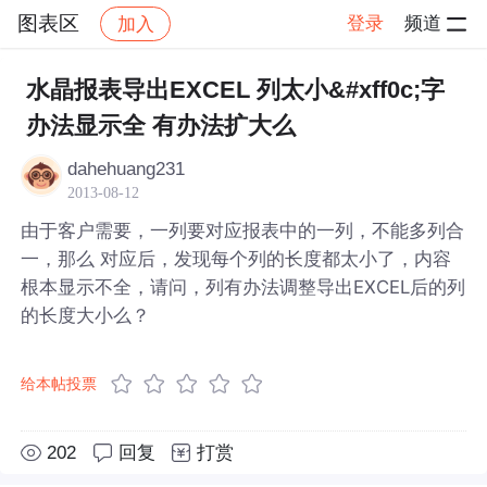
图表区
登录
频道
加入
帖子详情
社区
图表区
水晶报表导出EXCEL 列太小&#xff0c;字
办法显示全 有办法扩大么
dahehuang231
2013-08-12
由于客户需要，一列要对应报表中的一列，不能多列合
一，那么 对应后，发现每个列的长度都太小了，内容
根本显示不全，请问，列有办法调整导出EXCEL后的列
的长度大小么？
给本帖投票
202
回复
打赏