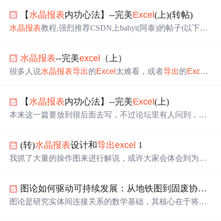
【
水晶报表
内功心法】--完美
Excel
(上)(转帖)
水晶报表
教程,强烈推荐CSDN上babyt(阿泰)的帖子(以下内
容皆转帖自此贴以及其子连接): http://topic.csdn.net/u/200907
13/18/6e14bf28-1979-4ade-9c60-aaf09284553d.html 很多人
水晶报表
--完美
excel
（上）
说
水晶报表
导出
的
Excel
太难看，或者
导出
的
Excel
根本没
法用，其实
水晶报表
是可以完整
导出
到
Excel
的 当然，
水
很多人说
水晶报表
导出
的
Excel
太难看，或者
导出
的
Excel
晶报表
与其他基
根本没法用，其实
水晶报表
是可以完整
导出
到
Excel
的 当
然，
水晶报表
与其他基于CELL的报表工具相比，对
Excel
【
水晶报表
内功心法】--完美
Excel
(上)
的支持是很弱的。而所谓的完美，是相对的。 我抓了大量
的操作图来进行解说，或许大家会体会到为什么我会说
水
本来这一篇要放到很后面去写，不过论坛里有人问到，就
晶报表
是一个操作性很强的工具的原因了。 一般我们画格
提前了。 很多人说
水晶报表
导出
的
Excel
太难看，或者
导
线的时候，
导出
的
Excel
要么是乱的，要么是没格线。 有
出
的
Excel
根本没法用，其实
水晶报表
是可以完整
导出
到
E
(转)
水晶报表
设计和
导出
excel
1
xcel
的 当然，
水晶报表
与其他基于CELL的报表工具相
比，对
Excel
的支持是很弱的。而所谓的完美，是相对的。
我抓了大量的操作图来进行解说，或许大家会体会到为什
我抓了大量的操作图来进行解说，或许大家会体会到为什
么我会说
水晶报表
是一个操作性很强的工具的原因了。一
么我会说
水晶报表
是一个操作性很强的工具的原因了。 一
般我们画格线的时候，
导出
的
Excel
要么是乱的，要么是没
般我们画格线的时候，导
图论如何驱动可持续发展：从地铁图到固废协同的建模实战
格线。有的朋友说我
导出
的时候选“
显示
网格线”就可以
啊。但是:1: Web项目
导出
时没这个项目，只在Winform下有
图论是研究实体间连接关系的数学基础，其核心在于将现
2：用户是不会愿意去做这个事情的下面的方法，是基于
字
实系统抽象为节点与边构成的网络，并通过中心性、流分
段的边框来实现的，不是线条和框。本篇的目标是实现将