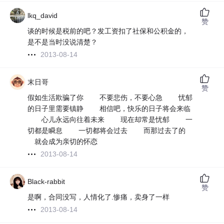
lkq_david
赞
谈的时候是税前的吧？发工资扣了社保和公积金的，
是不是当时没说清楚？
2013-08-14
末日哥
赞
假如生活欺骗了你 不要悲伤，不要心急 忧郁
的日子里需要镇静 相信吧，快乐的日子将会来临
心儿永远向往着未来 现在却常是忧郁 一
切都是瞬息 一切都将会过去 而那过去了的
就会成为亲切的怀恋
2013-08-14
Black-rabbit
赞
是啊，合同没写，人情化了.惨痛，卖身了一样
2013-08-14