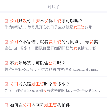
——到底了——
公司
只
发
你
工资
不
发
你
工资
条可以吗？
作为职场人，每月最开心的日子应该就是
发
工资
的那一天
了。马上就到月中了，你有没有领到
工资
，与上月相比，
你的
工资
有增加或减少吗?
公司
会
有最新的
工资
条
发
放吗？
公司
靠不靠谱，就看
发
工资
的时间点，1号
发
实力雄厚，5号
现实中还是有很多
公司
如果员工不主动去查去要，可
能不
会
主动给员工
发
工资
条，问题是，这样
做
是否合法
这些借口听多了，团队群里开始阴阳怪气
发
表情包，私下
吗？ 不给员工提供“
工资
条”属于违法行为
群里炸开了锅："又到了打电话催
工资
的环节"、"这个月能
根据我国《
工资
支付暂行规定》第六条第三款规定：用人
全额
发
出来吗"、"我家房东已经在催房租了"。
公司
靠不靠
单位必须书面记录支付劳动者
工资
的数额、时间、领取者
不
发
年终奖，可以告
公司
吗？
谱，就看
发
工资
的时间点，1号
发
实力雄厚，5号
发
公司
靠
的姓名以及签字，并保存两年以上备查。用人单位在支付
谱，10号
发
管理规范，15号
发
中规中矩，20号
发
勉强还
关注+星标公众号，不错过精彩内容作者 |strongerHuang微
工资
时应向劳动者提供一份其个人的
工资
清单。依据
行，再晚慎重。现在的打工人早就不吃"996是福报"这一套
信公众号 |strongerHuang今天，农历腊月二十八，还有多少
了，什么"家文化"、"狼性文化"都是虚的，实打实按时
发
老铁继续坚守在岗位上？相信很多朋友都已经放假了，但
工资
才是硬道理。我们常说"干得好不如嫁得好"，其实在
公司
股东该
发
工资
吗？
发
多少？
继续在岗的肯定人还不少，其中有那么一部分人，还在苦
职场，"选得好"同样重要，入职前一定要打听清楚
公司
发
苦等待老板的年终奖。这里先问下大家，你们
发
了年终奖
导读：许多企业应该都
会
有这样的困扰，一起合伙创业的
工资
的时间点和稳定性。
吗？或者老板有答应
发
年终奖吗？这里告诉大家一个事
股东要不要
发
工资
呢?今天这篇文章就来详细解答这个问
实：今年很多
公司
都没有
发
年终奖。你可能说：“我们今年
题。首先来说一下
工资
本是雇主或者法定用人单位依据法
发
了年终奖...
如何在
公司
内网群
发
工资
条邮件
律规定、或行业规定、或根据与员工之间的...