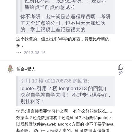
性价比不高 ，没想过考研。。还是希
望给点当前点的意见啦
你不考研，出来就是苦逼程序员啊，考研
了去个好点的公司，也不用天天加班啥
的，学士跟硕士差距是很大的
这个我懂的，但是出来3年学的东西，肯定比考研的
多，
2013-08-16
赏金--猎人
赞
引用 10 楼 u011706736 的回复:
[quote=引用 2 楼 longtian1213 的回复:]
决定自学就自学去呗！ 不过专业课学好，
别挂科呀！
学完c语言接着要学习什么啊 ，有什么好的建议么。。
数据库？还是数据结构？还是html？不懂呀[/quote]lz
以后想做软件javaweb android方面的 少不了要学java
基础啊。 j2ee三大框架之类的。html 数据库 慢慢看