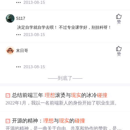
2013-08-15
S117
赞
决定自学就自学去呗！ 不过专业课学好，别挂科呀！
2013-08-15
末日哥
赞
2013-08-15
——到底了——
总结前端三年
理想
滚烫与
现实
的冰冷
碰撞
2022年1月，我以一名前端新人的身份开始了职业生涯。
开源的精神：
理想
与
现实
的
碰撞
开源的精神，是一曲关于自由、共享和协作的赞歌，是全