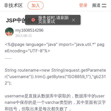
非技术区
登录
频道
加入
帖子详情
社区
非技术区
服务超时,请刷新
JSP中的乱码问题
页面重试
my1608514296
2013-08-15
<%@page language="java" import="java.util.*" pag
eEncoding="UTF-8"%>
……
String routename=new String(request.getParamete
r("username")).trim().getBytes("ISO8859_1"),"gb231
2");
username是直接从数据库中获取的，数据库中的user
name中保存的是一个varchar类型的，其中里面有汉字
和括号，但取出来是每次都失败了，