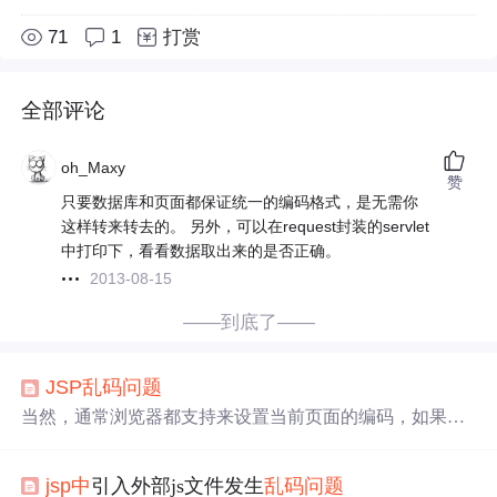
71
1
打赏
全部评论
oh_Maxy
赞
只要数据库和页面都保证统一的编码格式，是无需你
这样转来转去的。 另外，可以在request封装的servlet
中打印下，看看数据取出来的是否正确。
2013-08-15
——到底了——
JSP
乱码
问题
当然，通常浏览器都支持来设置当前页面的编码，如果用
户在看到编码时，去设置浏览器的编码，如果设置的正确
那么
乱码
就会消失。也就是说，如果是POST请求，服务器
jsp
中
引入外部js文件发生
乱码
问题
可以指定编码！当客户端通过GET请求发送数据给服务器