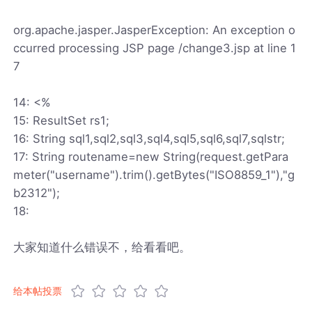
org.apache.jasper.JasperException: An exception o
ccurred processing JSP page /change3.jsp at line 1
7
14: <%
15: ResultSet rs1;
16: String sql1,sql2,sql3,sql4,sql5,sql6,sql7,sqlstr;
17: String routename=new String(request.getPara
meter("username").trim().getBytes("ISO8859_1"),"g
b2312");
18:
大家知道什么错误不，给看看吧。
给本帖投票