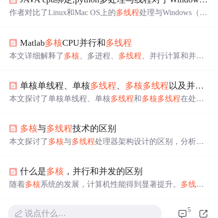
作者对比了Linux和Mac OS上的
多线程
处理与Windows（I7
9200）在运行测试代码时的性能差异，发现Windows环境
下多处理方法明显不如预期快，引发了关于CPU绑定和
多
Matlab
多核
CPU并行和
多线程
核
心利用的
疑问
。
本文详细解释了
多核
、多进程、
多线程
、并行计算和并发
计算的区别，并通过实例介绍了在Matlab中如何实现
多线
程
运算，包括使用`parfor`、`createJob`和`createTask`等方
单核单线程、单核
多线程
、
多核
多线程
以及并行计算对大数据和复杂算法的简单效应
法。还对比了`parfor`与`createJobcreateTask`的差异，强调了
在
多核
系统中并行计算的优势。
本文探讨了单核单线程、单核
多线程
和
多核
多线程
在处理
大数据和复杂算法时的效率问题。单核设备面临物理空间
和功耗挑战，而
多线程
通过线程池等技术实现任务调度，
多核
与
多线程
技术的区别
减少等待时间。
多核
多线程
则是物理层面的并行，通过分
治策略优化计算效率。MapReduce和矩阵乘法的分治例子
本文探讨了
多核
与
多线程
处理器架构设计的区别，分析了
展示了
多核
计算如何显著降低复杂度，提高运算速度。
这两种技术如何提高计算机性能，以及它们在实际应用中
的优先级和发展趋势。
什么是
多核
，并行和并发的区别
随着
多核
系统的发展，计算机性能得到显著提升。
多线程
编程使应用程序能充分利用
多核
资源，实现任务并行执
行。然而，
多核
编程面临识别任务、平衡负载、数据分割
5
说点什么…
等挑战。并行类型包括数据并行和任务并行，前者关注数