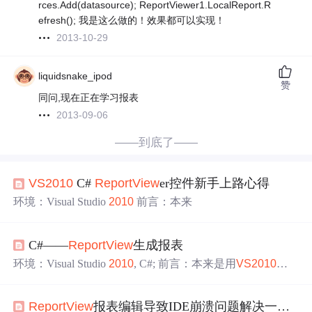
rces.Add(datasource); ReportViewer1.LocalReport.R
efresh(); 我是这么做的！效果都可以实现！
2013-10-29
liquidsnake_ipod
赞
同问,现在正在学习报表
2013-09-06
——到底了——
VS
2010
C#
Report
View
er控件新手上路心得
环境：Visual Studio
2010
前言：本来
C#——
Report
View
生成报表
环境：Visual Studio
2010
, C#; 前言：本来是用
VS
2010
连
接Oracle
数据库
做一个报表功能，数据集设置部分出了些
问题还未解决，因此先用本地动态数据为测试用例先熟悉
Report
View
报表编辑导致IDE崩溃问题解决一种思路
VS
自带的
Report
View
er控件。新手上路，共同进步。牛蛙