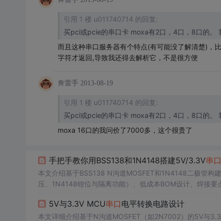
引用 1 楼 u011740714 的回复:
而且这种串口服务器有个特点(有可能没了解清楚)，比如
字符才返回,导致我还得去解析它，不是很方便
奔雷手
2013-08-19
引用 1 楼 u011740714 的回复:
moxa 16口的我问价了7000多，这个很贵了
手把手教你用BSS138和1N4148搭建5V/3.3V
串
本文介绍基于BSS138 N沟道MOSFET和1N4148二极管构建的
压、1N4148钳位与隔离功能）、低成本BOM设计、焊接要
适用于嵌入式系统间的UART通信适配。
5V与3.3V MCU
串口
电平转换电路设计
本文详细介绍基于N沟道MOSFET（如2N7002）的5V与3.3