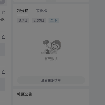
复
积分榜
荣誉榜
P,
近7日
近30日
至今
暂无数据
查看更多榜单
社区公告