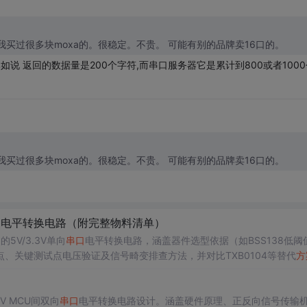
买pci或pcie的串口卡 moxa有2口，4口，8口的。 我买过很多块moxa的。很稳定。不贵。 可能有别的品牌卖16口的。
说 返回的数据量是200个字符,而串口服务器它是累计到800或者1000
买pci或pcie的串口卡 moxa有2口，4口，8口的。 我买过很多块moxa的。很稳定。不贵。 可能有别的品牌卖16口的。
口
电平转换电路（附完整物料清单）
5V/3.3V单向
串口
电平转换电路，涵盖器件选型依据（如BSS138低阈
点、关键测试点电压验证及信号畸变排查方法，并对比TXB0104等替代
方
V MCU间双向
串口
电平转换电路设计。涵盖硬件原理、正反向信号传输