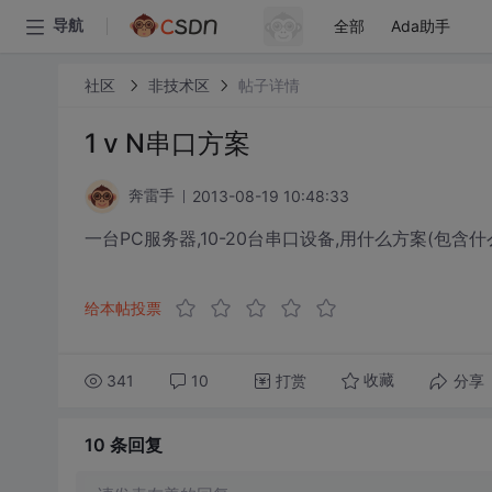
全部
Ada助手
导航
社区
非技术区
帖子详情
1 v N串口方案
2013-08-19 10:48:33
奔雷手
一台PC服务器,10-20台串口设备,用什么方案(包
给本帖投票
341
10
打赏
分享
收藏
10 条
回复