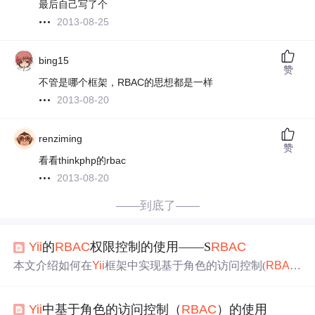
最后自己写了个
2013-08-25
bing15
赞
不管是哪个框架，RBAC的思想都是一样
2013-08-20
renziming
赞
看看thinkphp的rbac
2013-08-20
——到底了——
Yii
的
RBAC
权限控制的使用——S
RBAC
本文介绍如何在
Yii
框架中实现基于角色的访问控制(
RBAC
)。通过配置数据库连接、认证管理器组件及安装s
rbac
模
块，可轻松完成权限配置。文中详细解释了role、task与ope
Yii
中基于角色的访问控制（
RBAC
）的使用
ration的概念及其关系。