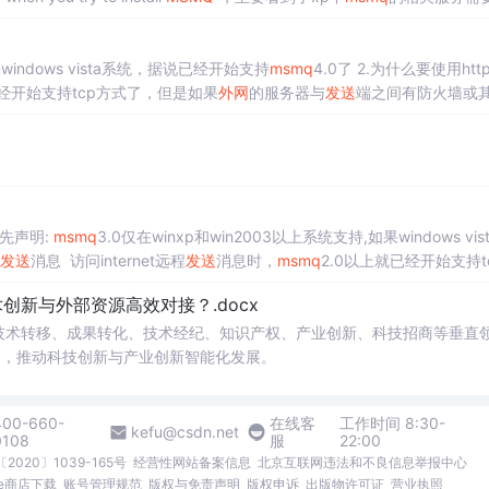
 Message Queuing access control NT LM Security Support
果windows vista系统，据说已经开始支持
msmq
4.0了 2.为什么要使用htt
已经开始支持tcp方式了，但是如果
外网
的服务器与
发送
端之间有防火墙或
cp方式将无法
发送
,而http协议
cnblogs.com/yjmyzz/articles/1144777.html 1.先声明:
msmq
3.0仅在winxp和win2003以上系统支持,如果windows vis
发送
消息 访问internet远程
发送
消息时，
msmq
2.0以上就已经开始支持t
新与外部资源高效对接？.docx
在技术转移、成果转化、技术经纪、知识产权、产业创新、科技招商等垂直
案，推动科技创新与产业创新智能化发展。
400-660-
在线客
工作时间 8:30-
kefu@csdn.net
0108
服
22:00
2020〕1039-165号
经营性网站备案信息
北京互联网违法和不良信息举报中心
me商店下载
账号管理规范
版权与免责声明
版权申诉
出版物许可证
营业执照