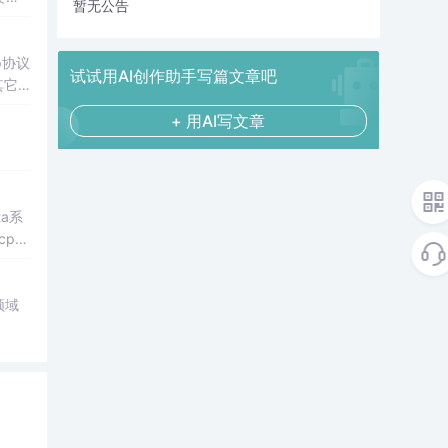
暂无公告
p协议
试试用AI创作助手写篇文章吧
其它
+ 用AI写文章
ta系
cp方
领域