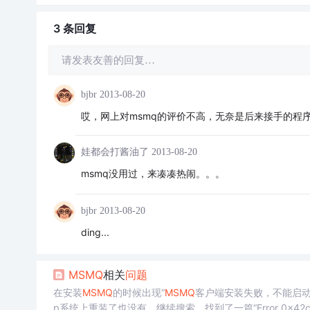
3 条
回复
请发表友善的回复…
bjbr
2013-08-20
哎，网上对msmq的评价不高，无奈是后来接手的程
娃都会打酱油了
2013-08-20
msmq没用过，来凑凑热闹。。。
bjbr
2013-08-20
ding...
MSMQ
相关
问题
在安装
MSMQ
的时候出现“
MSMQ
客户端安装失败，不能启
p系统上重装了也没有，继续搜索，找到了一篇“Error 0x42c when y