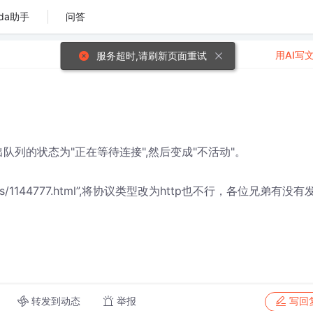
da助手
问答
用AI写
服务超时,请刷新页面重试
队列的状态为"正在等待连接",然后变成"不活动"。
rticles/1144777.html”,将协议类型改为http也不行，各位兄弟有没有
转发到动态
举报
写回