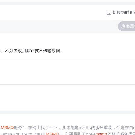
切换为时间
发表回
序，不好去改用其它技术传输数据。
动
MSMQ
服务”，在网上找了一下，具体都是msdtc的服务重装，但是在自
ou try to install
MSMQ
”，主要看到了xp中
msmq
的相关服务需