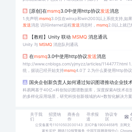
启，如下：Windows XPDistributed Transaction Coordinator
[原创]在
msmq
3.0中使用http协议
发送
消息
1.先声明:
msmq
3.0仅在winxp和win2003以上系统支持,如
发送
消息 访问internet远程
发送
消息时，
msmq
2.0以上就
网络设备隔离，或者服务器上的tcp所需要的端口未开放，t
【教程】Unity 联动
MSMQ
消息通讯
Unity 与
MSMQ
消息队列通讯
在
msmq
3.0中使用http协议
发送
消息
http://www.
统，据说已经开始支持
msmq
4.0了 2.为什么要使用http协议
式了，但是如果
外网
国央企创新负责人如何通过知识图谱推动企业技术创
科易网基于40亿+科创知识图谱数据库，深度探索AI技术
的多样化应用场景，研究科技创新领域的AI+数智化解决方
关于我
招贤纳
商务合
寻求报
协议专
们
士
作
道
区
公安备案号11010502030143
京ICP备19004658号
京网文〔
家长监护
网络110报警服务
中国互联网举报中心
Chro