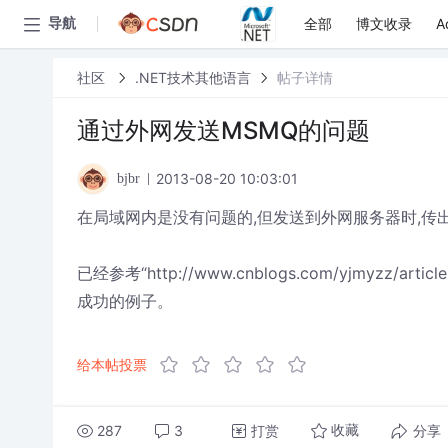
全部
博文收录
A
导航
社区
.NET技术其他语言
帖子详情
通过外网发送MSMQ的问题
2013-08-20 10:03:01
bjbr
在局域网内是没有问题的,但发送到外网服务器时,传出
已经参考“http://www.cnblogs.com/yjmyzz/a
成功的例子。
给本帖投票
287
3
打赏
分享
收藏