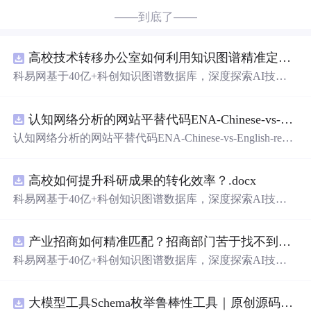
——到底了——
高校技术转移办公室如何利用知识图谱精准定位产业需
科易网基于40亿+科创知识图谱数据库，深度探索AI技术
在技术转移、成果转化、技术经纪、知识产权、产业创
新、科技招商等垂直领域的多样化应用场景，研究科技创
认知网络分析的网站平替代码ENA-Chinese-vs-English-reproducible.zip
新领域的AI+数智化解决方案，推动科技创新与产业创新
智能化发展。
认知网络分析的网站平替代码ENA-Chinese-vs-English-repro
ducible.zip
高校如何提升科研成果的转化效率？.docx
科易网基于40亿+科创知识图谱数据库，深度探索AI技术
在技术转移、成果转化、技术经纪、知识产权、产业创
新、科技招商等垂直领域的多样化应用场景，研究科技创
产业招商如何精准匹配？招商部门苦于找不到符合产业链补链强链方向的目标企业怎么办？.docx
新领域的AI+数智化解决方案，推动科技创新与产业创新
智能化发展。
科易网基于40亿+科创知识图谱数据库，深度探索AI技术
在技术转移、成果转化、技术经纪、知识产权、产业创
新、科技招商等垂直领域的多样化应用场景，研究科技创
大模型工具Schema枚举鲁棒性工具｜原创源码+测试+离线报告
新领域的AI+数智化解决方案，推动科技创新与产业创新