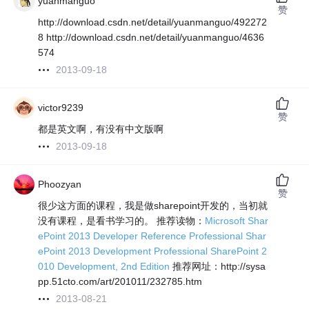
yuanmanguo
赞
http://download.csdn.net/detail/yuanmanguo/492272
8 http://download.csdn.net/detail/yuanmanguo/4636
574
2013-09-18
victor9239
赞
都是英文啊，有没有中文版啊
2013-09-18
Phoozyan
赞
很少这方面的课程，我是做sharepoint开发的，当初就
没有课程，是看书学习的。 推荐读物：
Microsoft Shar
ePoint 2013 Developer Reference
Professional Shar
ePoint 2013 Development
Professional SharePoint 2
010 Development, 2nd Edition
推荐网址：http://sysa
pp.51cto.com/art/201011/232785.htm
2013-08-21