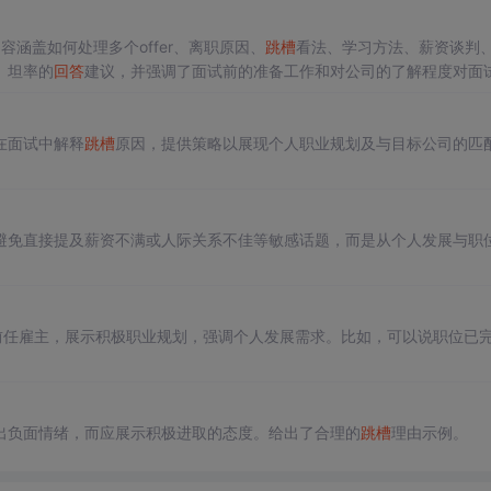
容涵盖如何处理多个offer、离职原因、
跳槽
看法、学习方法、薪资谈判
、坦率的
回答
建议，并强调了面试前的准备工作和对公司的了解程度对面
在面试中解释
跳槽
原因，提供策略以展现个人职业规划及与目标公司的匹
避免直接提及薪资不满或人际关系不佳等敏感话题，而是从个人发展与职
前任雇主，展示积极职业规划，强调个人发展需求。比如，可以说职位已
出负面情绪，而应展示积极进取的态度。给出了合理的
跳槽
理由示例。