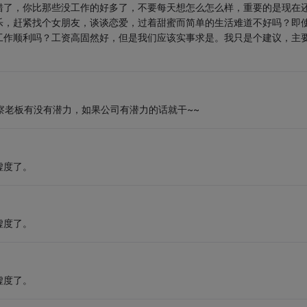
错了，你比那些没工作的好多了，不要每天想怎么怎么样，重要的是现在
乐，赶紧找个女朋友，谈谈恋爱，过着甜蜜而简单的生活难道不好吗？即
工作顺利吗？工资高固然好，但是我们应该实事求是。我只是个建议，主
观察老板有没有潜力，如果公司有潜力的话就干~~
虚度了。
虚度了。
虚度了。