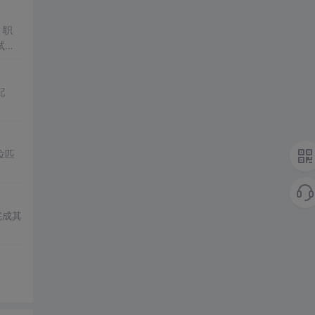
、职
试成
配
位匹
完成其