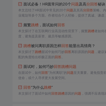
面试必备！HR面常问的20个
问题
及高
分
回答
秘诀
本文总结了HR面试中常见的20个
问题
及其高
分
回答
策略。内
业规划等多个方面。作者结合个人经验，提供了真诚、谦虚
功的重要性。
频繁
跳槽
，面试如何
回答
本文探讨了在互联网行业高流动性背景下，频繁
跳槽
者如何
度，避免提及薪资、裁员等敏感原因。
跳槽
被问离职原因怎样
回答
能显出高情商？
本文探讨了
跳槽
面试中如何巧妙
回答
离职原因的
问题
，建议
配的角度给出积极正面的
回答
。
面试时，如何巧妙
回答
跳槽
问题
在面试中，如何
回答
“为何离职”的
问题
至关重要。避免指责
使命，或个人寻求更大发展空间。
回答
“为什么
跳槽
”
本文探讨了面试中如何
回答
跳槽
原因的
问题
，强调不应表现