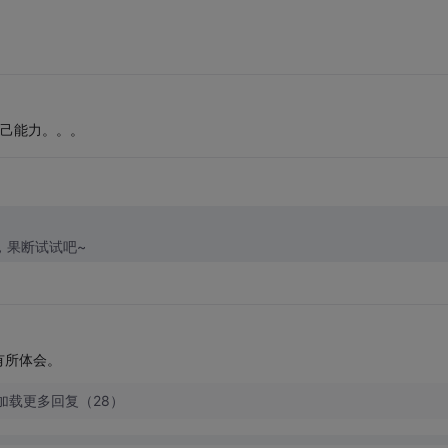
自己能力。。。
，果断试试吧~
有所体会。
加载更多回复（28）