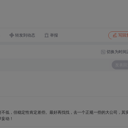
转发到动态
举报
享
写回
切换为时间
发表回
资不低，但稳定性肯定差些。最好再找找，去一个正规一些的大公司，其
举妄动！