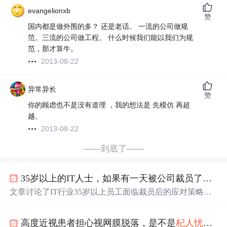
evangelionxb
赞
国内都是做外围的多？ 还是老话。 一流的公司做规
范。三流的公司做工程。 什么时候我们能以我们为规
范，那才算牛。
2013-08-22
异常异长
赞
你的顾虑也不是没有道理 ，我的想法是 先模仿 再超
越。
2013-08-22
——到底了——
35岁以上的IT人士，如果有一天被公司裁员了，该怎么办？
文章讨论了IT行业35岁以上员工面临裁员后的应对策略，
包括高起薪的职业起点、持续
学
习和转行项目经理或自主
开发小游戏的可能性，以及Python等技能在求职和副业中
高度近视患者担心视网膜脱落，是不是
杞人忧天
？
的价值。作者强调了持续
学
习的重要性，指出即使面临挑