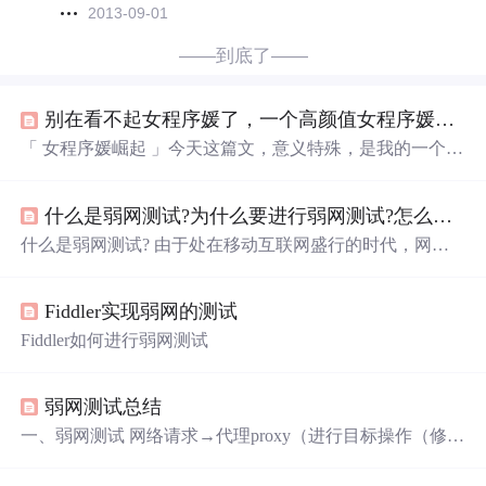
2013-09-01
——到底了——
别在看不起女程序媛了，一个高颜值女程序媛的日常
「 女程序媛崛起 」今天这篇文，意义特殊，是我的一个迷
妹程序媛-祈澈姑娘写的，她发给我后，我看了通篇，感觉
写的很真实，而且又是记录女程序媛的日常，比较少见，
什么是弱网测试?为什么要进行弱网测试?怎么进行弱网测试？
所以我很有兴趣...
什么是弱网测试? 由于处在移动互联网盛行的时代，网络
形态除了有线连接外，还有2G/3G/4G/Wifi/5G等多种手机
网络连接方式。首先额外补充一些5G的知识;2分钟了解什
Fiddler实现弱网的测试
么是5G。 在前不久结束的 MWC 2018 上，5G 成了全球的
一个热门话题，而国内对 5G 的关注度也是异常地高。实
Fiddler如何进行弱网测试
际上，与 2G、3G、4G 相比，我国在 5G 方面的布局并不
晚于其他国家;而且中国三大运营商在中国 5...
弱网测试总结
一、弱网测试 网络请求→代理proxy（进行目标操作（修改
返回值&延迟&丢包等））→返回给数据接收端 二、弱网
测试的重要性 1.弱网情况下，缺少丢包、延时软件的处理