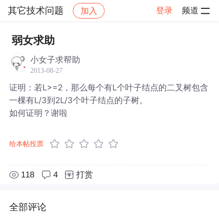
其它技术问题
登录
频道
加入
帖子详情
社区
其它技术问题
弱女求助
小女子求帮助
2013-08-27
证明：若L>=2，那么每个有L个叶子结点的二叉树包含
一棵有L/3到2L/3个叶子结点的子树。
如何证明？谢啦
给本帖投票
118
4
打赏
全部评论