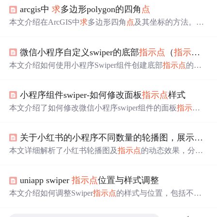
arcgis中
求
多边形polygon的四角
点
本文介绍在ArcGIS中
求
多边形四角
点
及其坐标的方法。思
路是先
求
多边形所有角
点
，再筛选四角
点
坐标。具体工具
包括将多边形转
点
、删除重复
点
，通过汇总
求
同一多边形
微信小程序自定义swiper的底部
指示
点
（
指示
点
不在
点
的x、y最值，连接属性并标注，删掉多余
点
。还附注了
求
四至的方法。
本文介绍如何使用小程序Swiper组件创建底部
指示
点
的轮
播图，并在每张图片上添加文字释义。采用mpvue框架编
写，代码示例详细展示了自定义
指示
点
及图片切换事件处
小程序组件swiper-如何修改面板
指示
点
样式
理。
本文介绍了如何修改微信小程序swiper组件的面板
指示
点
样式。通过了解swiper的内置类名，如wx-swiper-dot和wx-s
wiper-dot-active，可以直接修改
指示
点
的颜色和形状，实现
关于小红书的小程序不同数量的轮播图，展示不一样的轮播
自定义效果。
本文详细解析了小红书轮播图及
指示
点
的动态效果，分享
了根据图片数量变化调整轮播
指示
点
显示的实现思路与代
码案例。
uniapp swiper
指示
点
位置与样式调整
本文介绍如何调整Swiper
指示
点
的样式与位置，包括不同
平台（H5、App及微信小程序）下的实现方法。针对
指示
点
的未选中与选中状态，提供了具体的CSS样式设置，并