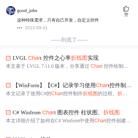
good_jobs
赞
这种特殊需求，只有自己开发，自定义控件
2013-09-01
——到底了——
LVGL
Char
t 控件之心率
折线图
实现
本文基于 LVGL 7.11.0 版本，分享通过
Char
t 控件绘制心
率
折线图
。先介绍
Char
t 控件，包括简介和样式。接着以
心率测量
折线图
为例，详细讲解创建
Char
t 对象、设置各
【WinForm】【C#】记录学习使用
Char
t控件制作
折
部分样式、图表基本属性、添加数据点
显示
等步骤，最后
展示效果并提醒设置填充值。
本文记录了使用C#的
Char
t控件制作
折线图
的过程。
折线
图
包含当前值、目标值、上限值、下限值四条折线，通过
定时器控件进行固定周期采样。详细介绍了从建立工程、
C# Winfrom
Char
t 图表控件 柱状图、
折线图
添加控件、设置
Char
t控件样式到编写事件代码等九个步
骤，还给出了效果展示。
本文详细介绍了如何在C# Winform中使用
Char
t控件创建柱
状图和
折线图
，包括新建项目、修改样式、数据绑定、自
定义刻度值、图例管理等关键步骤，并提供了代码示例。