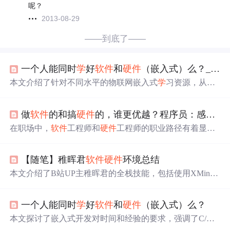
呢？
2013-08-29
——到底了——
一个人能同时
学
好
软件
和
硬件
（嵌入式）么？_
软件
本文介绍了针对不同水平的物联网嵌入式
学
习资源，从零
基础到进阶，包括教材、视频、实战项目等。强调了兴趣
在嵌入式程序员坚持中的重要性，并建议初
学
者广泛涉
做
软件
的和搞
硬件
的，谁更优越？程序员：感觉搞
猎，同时指出
软件
和
硬件
的
学
习路径及
两
者之间的关系。
在职场中，
软件
工程师和
硬件
工程师的职业路径有着显著
不同。
硬件
工程师随着经验积累，其价值逐渐凸显，而
软
件
工程师则似乎更依赖于年轻时的精力。本文探讨了
两
种
【随笔】稚晖君
软件
硬件
环境总结
职业的技术难度、市场价值及发展前景，引发行业人士对
技术本质与市场需求的深入思考。
本文介绍了B站UP主稚晖君的全栈技能，包括使用XMindZ
EN进行思维导图，用AD和Fusion360设计电路与机械，
软
件
开发涉及VisualStudio、AndroidStudio等。此外，
硬件
环
一个人能同时
学
好
软件
和
硬件
（嵌入式）么？
境中提到了3D打印机、雕刻机等工具，以及防割板、示波
器等电工设备。稚晖君的项目展示了全面的技术实力，激
本文探讨了嵌入式开发对时间和经验的要求，强调了C/C+
发了
学
习和创新的热情。
+、操作系统、底层知识的重要性。
学
习路径建议先从
软件