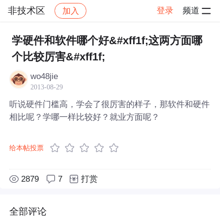
非技术区
登录
频道
加入
帖子详情
社区
非技术区
学硬件和软件哪个好&#xff1f;这两方面哪
个比较厉害&#xff1f;
wo48jie
2013-08-29
听说硬件门槛高，学会了很厉害的样子，那软件和硬件
相比呢？学哪一样比较好？就业方面呢？
给本帖投票
2879
7
打赏
全部评论