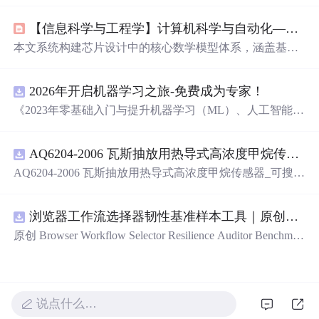
（发射功率、接收灵敏度、电流消耗）与实地摸底（拉
【信息科学与工程学】计算机科学与自动化——第十篇 芯片设计04 电路与时序模型数学模型（1）
距、抗干扰、方向性），重点解析其作为非成品工具的FC
C Part 15法律边界、Class A/B
设备
差异及工程师合规实践
本文系统构建芯片设计中的核心数学模型体系，涵盖基本
要点，强调评估板仅限受控研发环境使用，不可直接用于
电路定律、半导体器件模型（MOSFET/BJT/二极管）、数
最终产品或开放空间射频发射。
字时序方程、功耗与互连模型、信号完整性及工艺变异模
2026年开启机器学习之旅-免费成为专家！
型；延伸至模拟运放、射频（S参数、LNA/PA、PLL、RFI
C）、混合信号（ADC/DAC、CDR、DLL、AFE）等多域
《2023年零基础入门与提升机器学习（ML）、人工智能
建模，强调方程化表征与工程可仿真性，支撑高精度芯片
（AI）的全指南，涵盖最新动态与前沿技术！》
前端设计与验证。
AQ6204-2006 瓦斯抽放用热导式高浓度甲烷传感器-可搜索.pdf
AQ6204-2006 瓦斯抽放用热导式高浓度甲烷传感器_可搜
索.pdf
浏览器工作流选择器韧性基准样本工具｜原创源码+
原创 Browser Workflow Selector Resilience Auditor Benchmar
k Baseline 工具：围绕“用文本、角色、标签、
测试
标识与
结构变化样本评估重复网页流程选择器的稳定性”的结果，
建立固定样本、权重和验收区间，比较不同批次的准确
率、覆盖率与效率；本地网页、JSON/HTML/SVG报告、
说点什么…
测试
与示例。压缩包包含完整源码、3项自动化
测试
、可复