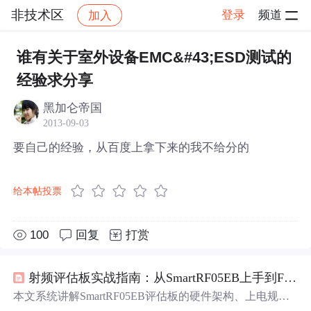
非技术区
登录
频道
加入
帖子详情
社区
非技术区
谁有关于室外设备EMC&#43;ESD测试的
经验求分享
黑加仑帝国
2013-09-03
要自己的经验，从百度上拿下来的我不给分的
给本帖投票
100
回复
打赏
射频评估板实战指南：从SmartRF05EB上手到FCC合规解析
本文系统讲解SmartRF05EB评估板的硬件架构、上电规
范、开发环境搭建及射频性能实测方法，涵盖传导性
测试