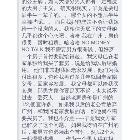
的公主病，如同大部分男人都有一定程度
的大男子主义。 确实很现实，毕竟是要过
后半生一辈子的。。 哪个女的不想后半生
幸福些呢。。 而且我妈也坚决不会让我嫁
给一个没房的人。我相信天底下的丈母娘
几乎都这个心态吧，哈哈 我在广州，房价
很贵，暂时租房。哈哈哈 NO MONEY
NO TALK 我不需要男方很有钱，但好歹
一个房子首付要能给得起。 我父母已在老
家单独给我买了套房，说是给我以后结婚
用。 他们非常想我回老家发展，他们为我
付出很多，也许我再过多几年就回老家陪
父母，回家乡发展。 我父母都可以给我买
套房，那男方家你要是买不起，也太说不
过去，丢死人。 当然老家房价是广州的
1/2,便宜许多。 如果我以后的老公肯放弃
广州，和我回老家发展的话，那他就不需
要买房了。我也不介意~~~毕竟我女方家
已解决了这个问题。 如果我得留在广州的
话，那男方也必须出个首付，然后2个人
一起慢慢供楼。。 作为一个男人得有担