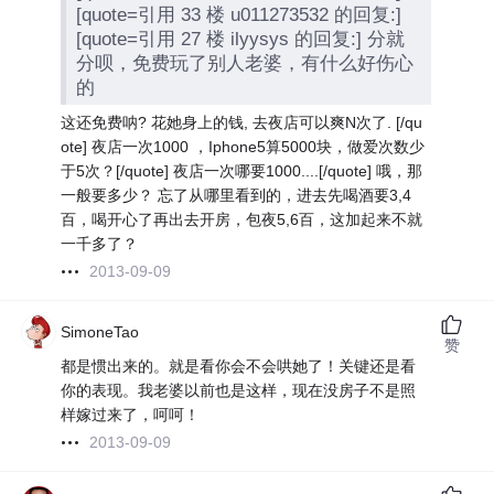
[quote=引用 33 楼 u011273532 的回复:]
[quote=引用 27 楼 ilyysys 的回复:] 分就
分呗，免费玩了别人老婆，有什么好伤心
的
这还免费呐? 花她身上的钱, 去夜店可以爽N次了. [/qu
ote] 夜店一次1000 ，Iphone5算5000块，做爱次数少
于5次？[/quote] 夜店一次哪要1000....[/quote] 哦，那
一般要多少？ 忘了从哪里看到的，进去先喝酒要3,4
百，喝开心了再出去开房，包夜5,6百，这加起来不就
一千多了？
2013-09-09
SimoneTao
赞
都是惯出来的。就是看你会不会哄她了！关键还是看
你的表现。我老婆以前也是这样，现在没房子不是照
样嫁过来了，呵呵！
2013-09-09