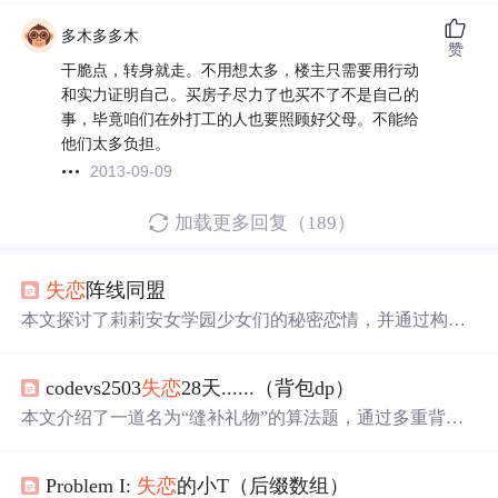
多木多多木
赞
干脆点，转身就走。不用想太多，楼主只需要用行动
和实力证明自己。买房子尽力了也买不了不是自己的
事，毕竟咱们在外打工的人也要照顾好父母。不能给
他们太多负担。
2013-09-09
加载更多回复（189）
失恋
阵线同盟
本文探讨了莉莉安女学园少女们的秘密恋情，并通过构建
图来
求解
最大独立集，以此来计算‘
失恋
阵线同盟’的最大
人数。
codevs2503
失恋
28天......（背包dp）
本文介绍了一道名为“缝补礼物”的算法题，通过多重背包
问题
求解
如何在限定时间内最大化礼物的喜爱程度之和。
题目提供了一个具体的示例并给出了相应的代码实现。
Problem I:
失恋
的小T（后缀数组）