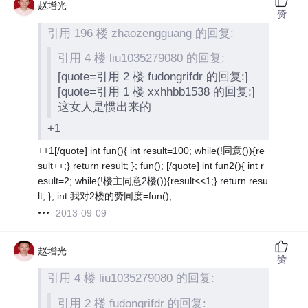
赵增光
赞
引用 196 楼 zhaozengguang 的回复:
引用 4 楼 liu1035279080 的回复:
[quote=引用 2 楼 fudongrifdr 的回复:]
[quote=引用 1 楼 xxhhbb1538 的回复:]
这女人是惯出来的
+1
++1[/quote] int fun(){ int result=100; while(!同意()){re
sult++;} return result; }; fun(); [/quote] int fun2(){ int r
esult=2; while(!楼主同意2楼()){result<<1;} return resu
lt; }; int 我对2楼的赞同度=fun();
2013-09-09
赵增光
赞
引用 4 楼 liu1035279080 的回复:
引用 2 楼 fudongrifdr 的回复: