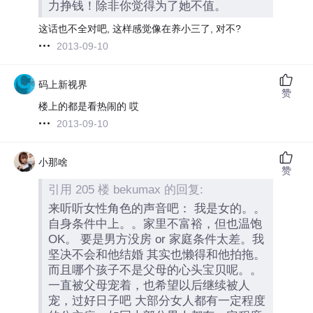
力挣钱！除非你觉得为了她不值。
这话也不全对吧, 这样感觉像在养小三了, 对不?
2013-09-10
码上新视界
赞
楼上的都是看热闹的 哎
2013-09-10
小那啥
赞
引用 205 楼 bekumax 的回复:
来听听女性角色的声音吧： 我是女的。。
自身条件中上。。家里不富裕，但也温饱
OK。 要是男方没房 or 家庭条件太差。我
坚决不会和他结婚
其实也懒得和他拍拖。
而且哪个孩子不是父母的心头宝贝呢。。
一直被父母宠着，也希望以后继续被人
宠，过好日子吧 大部分女人都有一定程度