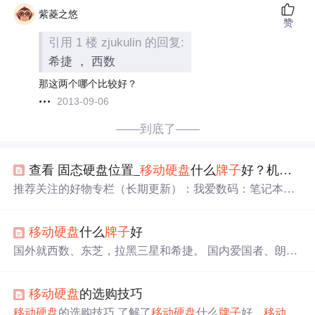
紫菱之悠
赞
引用 1 楼 zjukulin 的回复:
希捷 ， 西数
那这两个哪个比较好？
2013-09-06
——到底了——
查看 固态硬盘位置_
移动硬盘
什么
牌子
好？机械和固态硬盘哪个好？2021
推荐关注的好物专栏（长期更新）：我爱数码：笔记本电
脑，降噪蓝牙耳机，智能手表家居好物：电动剃须刀，手
持吸尘器，人体工学椅厨房必备：空气炸锅，电热水龙
移动硬盘
什么
牌子
好
头，胶囊咖啡机，集成灶本文目录：一、我们为什么要使
用
移动硬盘
二、
移动硬盘
的分类 三、两类
移动硬盘
的优缺
国外就西数、东芝，拉黑三星和希捷。 国内爱国者、朗科
点 四、如何确定自己需要哪种
移动硬盘
五、
移动硬盘
的推
等都行，三年保修，循环换新。 另外，
移动硬盘
是用来移
荐型号 如果不想看过于专业的科普内容，可以直接跳转第
动数据，不是用来转移数据，摔一下就完蛋的案例十分
四点，根据自己的需求判断选购哪种
移动硬盘
。...
移动硬盘
的选购技巧
多。 注意保存数据！！！！ 如果插入电脑无法识别，用驱
动人生检测一下驱动有没有异常。 推荐几个不错的天猫专
移动硬盘
的选购技巧 了解了
移动硬盘
什么
牌子
好、
移动硬