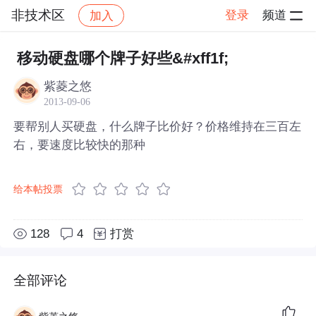
非技术区
登录
频道
加入
帖子详情
社区
非技术区
移动硬盘哪个牌子好些&#xff1f;
紫菱之悠
2013-09-06
要帮别人买硬盘，什么牌子比价好？价格维持在三百左
右，要速度比较快的那种
给本帖投票
128
4
打赏
全部评论