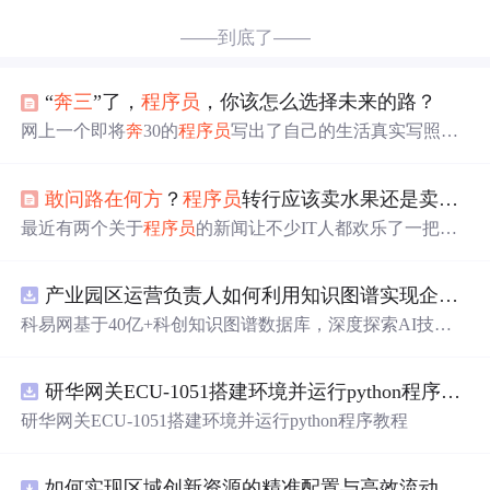
——到底了——
“
奔
三
”了，
程序员
，你该怎么选择未来的路？
网上一个即将
奔
30的
程序员
写出了自己的生活真实写照：
年龄29，2010年毕业。目前年薪税后20万左右（包括年终
奖）。无房无车，租房，公交上下班每月房租1000 交通20
敢
问
路在何方
？
程序员
转行应该卖水果还是卖烧饼
0 水电100 话费100 日用200 零食水果100 日常吃饭1000 周
末偶尔出去玩500 偶尔...
最近有两个关于
程序员
的新闻让不少IT人都欢乐了一把，
微博上有人晒出了两个
程序员
转行之前和转行之后的对比
照，这两位
程序员
哥哥转行前后的变化简直像是“脱胎换
产业园区运营负责人如何利用知识图谱实现企业精准对接与协同？.docx
骨”一样，甚至连“地中海”的头发也变得浓黑茂密了，难道
程序员
这个行业就这么“摧残”人么？转行之后就能成为高
科易网基于40亿+科创知识图谱数据库，深度探索AI技术
富帅迎娶白富美？其实也未必，但是现在很多
三
十而立的
在技术转移、成果转化、技术经纪、知识产权、产业创
程序员
需要面对“职业转型”这个人生的有一大命题了...
新、科技招商等垂直领域的多样化应用场景，研究科技创
研华网关ECU-1051搭建环境并运行python程序教程
新领域的AI+数智化解决方案，推动科技创新与产业创新
智能化发展。
研华网关ECU-1051搭建环境并运行python程序教程
如何实现区域创新资源的精准配置与高效流动？.docx