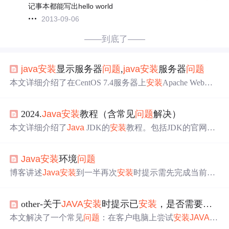
记事本都能写出hello world
2013-09-06
——到底了——
java
安装
显示服务器
问题
,
java
安装
服务器
问题
本文详细介绍了在CentOS 7.4服务器上
安装
Apache Web服
务器，
Java
环境以及Tomcat web容器的过程，并列举了
安
装
过程中可能遇到的
问题
及其解决方案。此外，还提及了P
2024.
Java
安装
教程（含常见
问题
解决）
HP去除nbsp的方法和Ubuntu
安装
Apache服务器的步骤。
本文详细介绍了
Java
JDK的
安装
教程。包括JDK的官网和
网盘下载方式，
安装
步骤、路径设置，环境变量的添加与
设置，以及
安装
结果的校验方法。同时，针对
安装
过程中
Java
安装
环境
问题
可能出现的常见
问题
，给出了相应的解决办法，帮助读者
成功
安装
并运行
Java
JDK程序。
博客讲述
Java
安装
到一半再次
安装
时提示需先完成当前
安
装
的
问题
。博主尝试删注册表、临时文件、终止相关进程
均无效，给出解决办法：删除C盘-programedata下的oracle
other-关于
JAVA
安装
时提示已
安装
，是否需要继续
目录、C盘用户目录下相关
Java
安装
文件及Temp下的
JAVA
_MSIUI_FLAG文件，再重新
安装
jdk。
本文解决了一个常见
问题
：在客户电脑上尝试
安装
JAVA
时，如果系统已经
安装
了
JAVA
，可能会出现无限循环的
JA