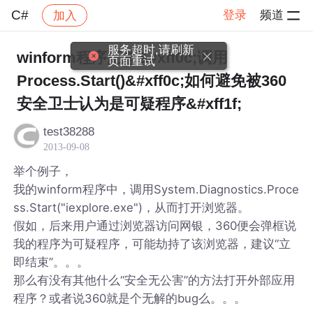
C#
登录
频道
加入
帖子详情
社区
C#
服务超时,请刷新
winform程序汇总&#xff0c;调用
页面重试
Process.Start()&#xff0c;如何避免被360
安全卫士认为是可疑程序&#xff1f;
test38288
2013-09-08
举个例子，
我的winform程序中，调用System.Diagnostics.Proce
ss.Start("iexplore.exe")，从而打开浏览器。
假如，后来用户通过浏览器访问网银，360便会弹框说
我的程序为可疑程序，可能劫持了该浏览器，建议“立
即结束”。。。
那么有没有其他什么“安全无公害”的方法打开外部应用
程序？或者说360就是个无解的bug么。。。