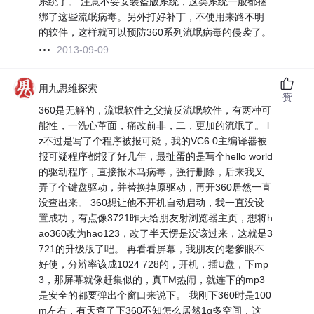
系统了。 注意不要安装盗版系统，这类系统一般都捆
绑了这些流氓病毒。另外打好补丁，不使用来路不明
的软件，这样就可以预防360系列流氓病毒的侵袭了。
2013-09-09
用九思维探索
赞
360是无解的，流氓软件之父搞反流氓软件，有两种可
能性，一洗心革面，痛改前非，二，更加的流氓了。 l
z不过是写了个程序被报可疑，我的VC6.0主编译器被
报可疑程序都报了好几年，最扯蛋的是写个hello world
的驱动程序，直接报木马病毒，强行删除，后来我又
弄了个键盘驱动，并替换掉原驱动，再开360居然一直
没查出来。 360想让他不开机自动启动，我一直没设
置成功，有点像3721昨天给朋友射浏览器主页，想将h
ao360改为hao123，改了半天愣是没该过来，这就是3
721的升级版了吧。 再看看屏幕，我朋友的老爹眼不
好使，分辨率该成1024 728的，开机，插U盘，下mp
3，那屏幕就像赶集似的，真TM热闹，就连下的mp3
是安全的都要弹出个窗口来说下。 我刚下360时是100
m左右，有天查了下360不知怎么居然1g多空间，这