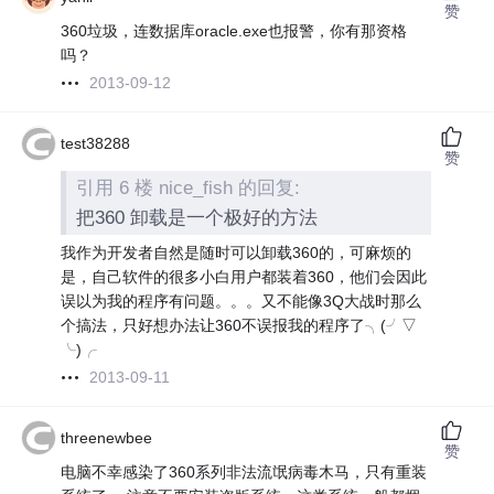
赞
360垃圾，连数据库oracle.exe也报警，你有那资格
吗？
2013-09-12
test38288
赞
引用 6 楼 nice_fish 的回复:
把360 卸载是一个极好的方法
我作为开发者自然是随时可以卸载360的，可麻烦的
是，自己软件的很多小白用户都装着360，他们会因此
误以为我的程序有问题。。。又不能像3Q大战时那么
个搞法，只好想办法让360不误报我的程序了╮(╯▽
╰)╭
2013-09-11
threenewbee
赞
电脑不幸感染了360系列非法流氓病毒木马，只有重装