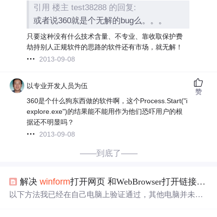
引用 楼主 test38288 的回复:
或者说360就是个无解的bug么。。。
只要这种没有什么技术含量、不专业、靠收取保护费
劫持别人正规软件的思路的软件还有市场，就无解！
2013-09-08
以专业开发人员为伍
赞
360是个什么狗东西做的软件啊，这个Process.Start("i
explore.exe")的结果能不能用作为他们恐吓用户的根
据还不明显吗？
2013-09-08
——到底了——
解决
winform
打开网页 和WebBrowser打开链接
360
以下方法我已经在自己电脑上验证通过，其他电脑并未测
试，请广大读者自行验证并反馈，如果有更好的方法请指
教。 在
winform
中如果使用这种方法弹出网页，例如这样