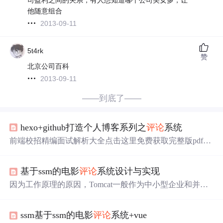
他随意组合
2013-09-11
5t4rk
赞
北京公司百科
2013-09-11
——到底了——
hexo+github打造个人博客系列之
评论
系统
前端校招精编面试解析大全点击这里免费获取完整版pdf查
看前端校招精编面试解析大全点击这里免费获取完整版pdf
查看。
基于ssm的电影
评论
系统设计与实现
因为工作原理的原因，Tomcat一般作为中小型企业和并发
量并不突出的一种轻量级的服务器存在的，比如某些行业
的
应用
系统，本身客户端就不多，需要的连接也不多，一
ssm基于ssm的电影
评论
系统+vue
般都用Tomcat的。作为开发使用的电脑硬件上来讲，还是