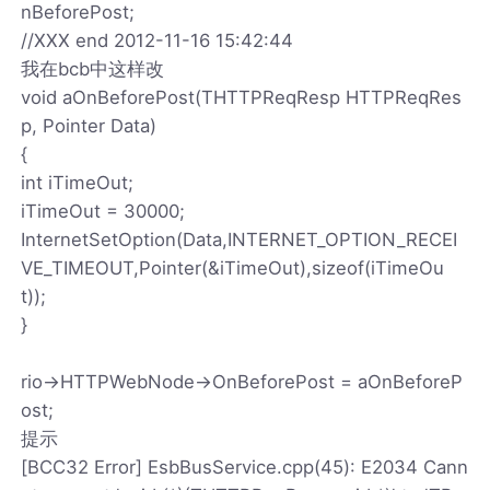
nBeforePost;
//XXX end 2012-11-16 15:42:44
我在bcb中这样改
void aOnBeforePost(THTTPReqResp HTTPReqRes
p, Pointer Data)
{
int iTimeOut;
iTimeOut = 30000;
InternetSetOption(Data,INTERNET_OPTION_RECEI
VE_TIMEOUT,Pointer(&iTimeOut),sizeof(iTimeOu
t));
}
rio->HTTPWebNode->OnBeforePost = aOnBeforeP
ost;
提示
[BCC32 Error] EsbBusService.cpp(45): E2034 Cann