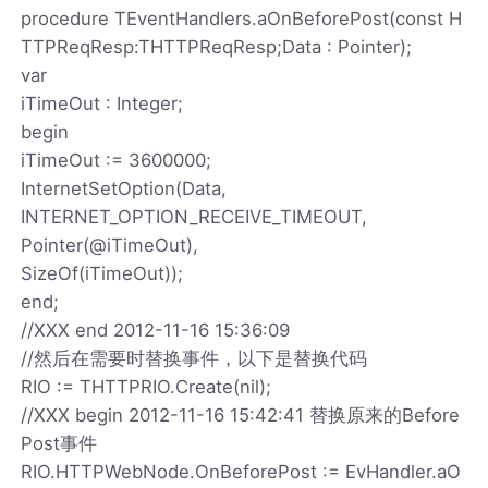
procedure TEventHandlers.aOnBeforePost(const H
TTPReqResp:THTTPReqResp;Data : Pointer);
var
iTimeOut : Integer;
begin
iTimeOut := 3600000;
InternetSetOption(Data,
INTERNET_OPTION_RECEIVE_TIMEOUT,
Pointer(@iTimeOut),
SizeOf(iTimeOut));
end;
//XXX end 2012-11-16 15:36:09
//然后在需要时替换事件，以下是替换代码
RIO := THTTPRIO.Create(nil);
//XXX begin 2012-11-16 15:42:41 替换原来的Before
Post事件
RIO.HTTPWebNode.OnBeforePost := EvHandler.aO