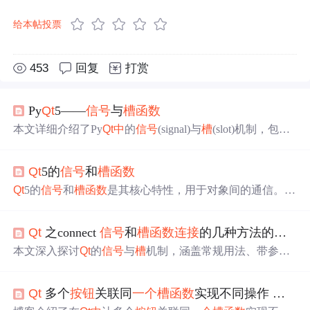
给本帖投票
453
回复
打赏
Py
Qt
5——
信号
与
槽
函数
本文详细介绍了Py
Qt
中
的
信号
(signal)与
槽
(slot)机制，包括
其基本概念、使用方法及应用场景。
信号
与
槽
是
Qt
框架的
核心特性，用于实现对象间的通信。文章通过实例演示了
Qt
5的
信号
和
槽
函数
如何使用内置
信号
与
槽
、自定义
信号
与
槽
，以及如何处理
信号
的
连接
、
发射
和断开。
Qt
5的
信号
和
槽
函数
是其核心特性，用于对象间的通信。它
们简化了事件处理，例如文本框内容改变后的保存、按键
按下后的响应等。通过connect
函数
，可以关联
信号
和
槽
，
Qt
之connect
信号
和
槽
函数
连接
的几种方法的总结（含signalmaper、lamda方式）
实现当
信号
触发时，相应的
槽
函数
被调用。在教师和学生
类的例子
中
，老师拍桌子的
信号
可触发学生坐端正的
槽
。
本文深入探讨
Qt
的
信号
与
槽
机制，涵盖常规用法、带参数
信号
通过emit关键字
发射
，如Teacher的BeatTheDeskSigna
信号
、lambda表达式、自动关联、QSignalMapper应用及
信
l，与Student的SitDown
槽
关联，实现功能联动。
号
槽
的优越性。通过实例讲解不同版本
Qt
的
连接
方式，帮
Qt
多个
按钮
关联同
一个
槽
函数
实现不同操作 两种方法
助读者掌握高效编程技巧。