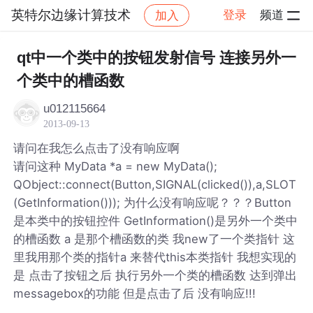
英特尔边缘计算技术
登录
频道
加入
帖子详情
社区
英特尔边缘计算技术
qt中一个类中的按钮发射信号 连接另外一
个类中的槽函数
u012115664
2013-09-13
请问在我怎么点击了没有响应啊
请问这种 MyData *a = new MyData();
QObject::connect(Button,SIGNAL(clicked()),a,SLOT
(GetInformation())); 为什么没有响应呢？？？Button
是本类中的按钮控件 GetInformation()是另外一个类中
的槽函数 a 是那个槽函数的类 我new了一个类指针 这
里我用那个类的指针a 来替代this本类指针 我想实现的
是 点击了按钮之后 执行另外一个类的槽函数 达到弹出
messagebox的功能 但是点击了后 没有响应!!!