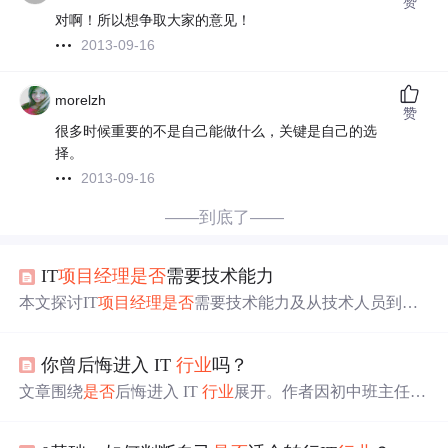
赞
对啊！所以想争取大家的意见！
2013-09-16
morelzh
赞
很多时候重要的不是自己能做什么，关键是自己的选
择。
2013-09-16
——到底了——
IT
项目经理
是否
需要技术能力
本文探讨IT
项目经理
是否
需要技术能力及从技术人员到管
理者的思维转变。思想上，管理者不应执着技术细节，要
着眼全局、重视沟通；执行上，要学会汇报工作、明确权
你曾后悔进入 IT
行业
吗？
责，善用邮件。管理者与技术人员思维和工作方法有本质
不同，关键是超越技术管理项目。
文章围绕
是否
后悔进入 IT
行业
展开。作者因初中班主任的
话选择 IT
行业
，探讨了从事 IT
行业
的利弊及发展瓶颈，
将 IT 与销售对比，指出程序员人脉少、加班多等问题。作