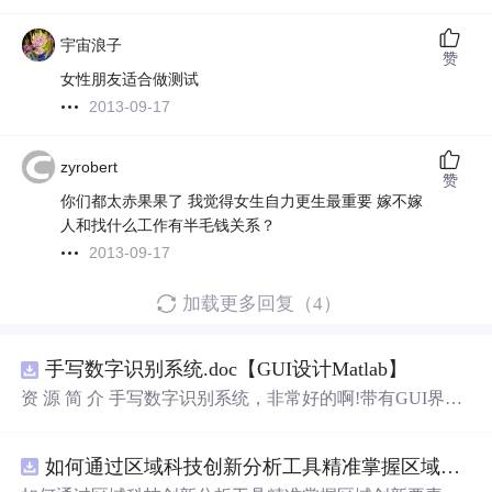
宇宙浪子
赞
女性朋友适合做测试
2013-09-17
zyrobert
赞
你们都太赤果果了 我觉得女生自力更生最重要 嫁不嫁
人和找什么工作有半毛钱关系？
2013-09-17
加载更多回复（4）
手写数字识别系统.doc【GUI设计Matlab】
资 源 简 介 手写数字识别系统，非常好的啊!带有GUI界
面，使用方便! 详 情 说 明 用这个手写数字识别系统，你可
以轻松地识别手写数字。这个系统不仅功能强大，而且还
如何通过区域科技创新分析工具精准掌握区域创新要素分布与产业链融合现状？.docx
带有直观的图形用户界面（GUI），非常容易使用。你只
需要将手写数字输入系统，它将立即给出准确的识别结