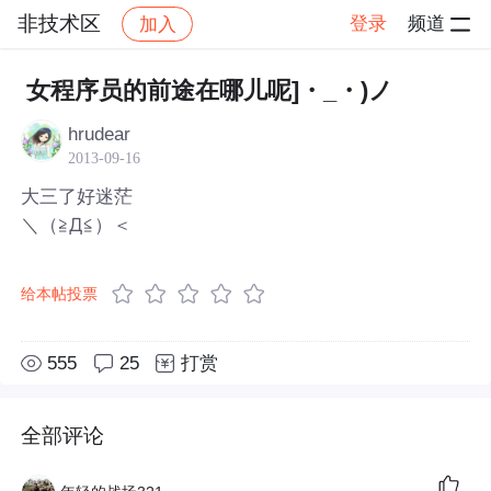
非技术区
登录
频道
加入
帖子详情
社区
非技术区
女程序员的前途在哪儿呢]・_・)ノ
hrudear
2013-09-16
大三了好迷茫
＼（≧Д≦）＜
给本帖投票
555
25
打赏
全部评论