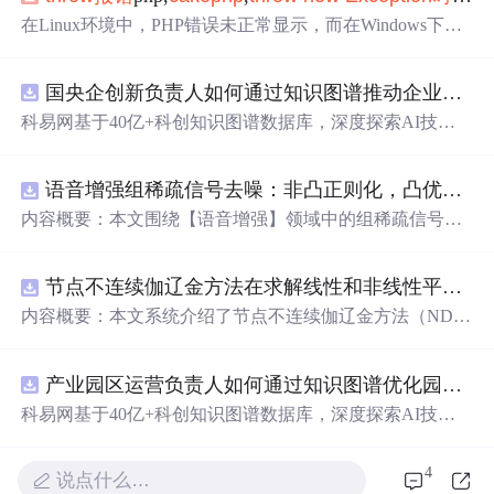
在Linux环境中，PHP错误未正常显示，而在Windows下则
正常。问题可能源于错误报告配置。尽管已经开启错误显
示，但加载
时
仍出现问题。解决方法包括检查PHP配置文
国央企创新负责人如何通过知识图谱推动企业技术创新与外部资源高效对接？.docx
件以确保错误报告设置正确，或者在应用程序中自定义错
误处理。如果作为系统管理员，建议查阅error.log以获取详
科易网基于40亿+科创知识图谱数据库，深度探索AI技术
细错误信息。
在技术转移、成果转化、技术经纪、知识产权、产业创
新、科技招商等垂直领域的多样化应用场景，研究科技创
语音增强组稀疏信号去噪：非凸正则化，凸优化研究（Matlab代码实现）
新领域的AI+数智化解决方案，推动科技创新与产业创新
智能化发展。
内容概要：本文围绕【语音增强】领域中的组稀疏信号去
噪问题展开研究，提出了一种结合非凸正则化与凸优化理
论的去噪方法，旨在提升含噪语音信号的可懂度与质量。
节点不连续伽辽金方法在求解线性和非线性平流方程中的一维实现（Matlab代码实现）
文章系统阐述了组稀疏信号模型的构建机制，引入非凸正
则项以更精确地逼近理想稀疏性，克服传统凸正则化在稀
内容概要：本文系统介绍了节点不连续伽辽金方法（ND
疏表达上的局限性，并采用高效的凸优化算法保障模型求
G）在求解线性和非线性平流方程中的一维数值实现过
解的稳定性与收敛性。整个算法流程在Matlab平台上完整
程，并配套提供了完整的Matlab代码实现。该方法作为一
实现，涵盖语音信号预处理、稀疏系数求解、去噪重构等
产业园区运营负责人如何通过知识图谱优化园区企业与科研机构的协同创新机制？.docx
种高精度、高分辨率的数值离散化技术，特别适用于对流
关键环节，并配套提供可复现的代码资源，便于研究人员
主导的偏微分方程求解，在处理间断解和保持数值稳定性
科易网基于40亿+科创知识图谱数据库，深度探索AI技术
进一步验证与拓展。该方法在保留数学可处理性的同
时
显
方面具有突出优势。文章详细阐述了NDG方法的核心理论
在技术转移、成果转化、技术经纪、知识产权、产业创
著增强了去噪性能，尤其适用于低信噪比环境下的语音恢
基础，包括弱形式构造、局部基函数选取、数值通量处
新、科技招商等垂直领域的多样化应用场景，研究科技创
4
复任务。; 适合人群：具备一定信号与系统、数字信号处理
理、
时
间推进格式（如显式Runge-Kutta方法）以及边界条
说点什么…
新领域的AI+数智化解决方案，推动科技创新与产业创新