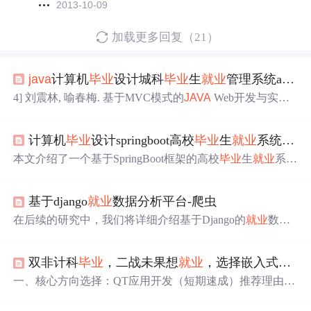
2013-10-09
加载更多回复（21）
java
计算机
毕业
设计城科
毕业
生
就业
管理系统app（开题+程序+论文）
4] 刘震林, 喻春梅. 基于MVC模式的
JAVA
Web开发与实践
应用研究[J]. 网络安全技术与应用, 2021, (01): 57-58.[5] 王
南.
Java
编程在计算机应用软件中的应用特征与技术研究
计算机
毕业
设计springboot高校
毕业
生
就业
系统 基于Spring Boot的高校
[J]. 信息记录材料, 2022, 23 (04): 130-132.[7] 赵子昂, 黄钧露.
JAVA
编程在计算机应用软件中的应用特征与技术研究[J].
本文介绍了一个基于SpringBoot框架的高校
毕业
生
就业
系
电子测试, 2021, (18): 83-84.2023年01月01日—2023年03月0
统，该系统采用B/S架构和MySQL数据库，旨在解决高校
6日：系统规划、整体规划、详细设计、编写代码；
毕业
生
就业
信息不对称问题。系统包含
毕业
生信息管理、
基于django
就业
数据分析平台-爬虫
就业
招聘查询、简历投递、
就业
政策咨询和论坛交流等功
能模块，同时为管理员提供
毕业
生管理、招聘信息维护等
在后续的研究中，我们将详细介绍基于Django的
就业
数据
工具。系统设计遵循简单性、实用性等原则，通过业务流
分析平台的设计与实现，并展示其在提供全面
就业
市场分
程分析和数据流图详细展示了系统架构。文章还提供了系
析和职业发展指导方面的应用和效果。本文旨在设计和实
统界面截图，展示了
毕业
生和管理员的操作界面，包括注
双非计科
毕业
，二战未果想
就业
，选择嵌入式开发还是
现一个基于Django的
就业
数据分析平台，通过爬虫技术收
册登录、招聘信息浏览、简历投递等功能。该系统为高校
集和整合相关
就业
数据，为用户提供全面的
就业
市场分析
一、核心方向选择：QT应用开发（短期速成）推荐理由快
就业
工作提供了信息化解决方案，有助于提升
毕业
生
和职业发展指导。在答辩过程中，要充分展示对项目的深
速
就业
：3-4个月可掌握，适合时间紧迫的求职需求。低成
入研究和对技术的理解，结合实际案例和数据，清晰阐述
本验证：无需硬件设备，一台电脑即可开发可视化软件。