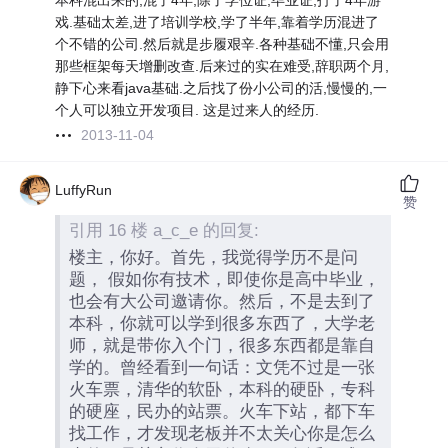
本科混出来的,混了4年,除了学位证,毕业证,打了4年游
戏.基础太差,进了培训学校,学了半年,靠着学历混进了
个不错的公司.然后就是步履艰辛.各种基础不懂,只会用
那些框架每天增删改查.后来过的实在难受,辞职两个月,
静下心来看java基础.之后找了份小公司的活,慢慢的,一
个人可以独立开发项目. 这是过来人的经历.
2013-11-04
LuffyRun
赞
引用 16 楼 a_c_e 的回复:
楼主，你好。首先，我觉得学历不是问
题， 假如你有技术，即使你是高中毕业，
也会有大公司邀请你。然后，不是去到了
本科，你就可以学到很多东西了，大学老
师，就是带你入个门，很多东西都是靠自
学的。曾经看到一句话：文凭不过是一张
火车票，清华的软卧，本科的硬卧，专科
的硬座，民办的站票。火车下站，都下车
找工作，才发现老板并不太关心你是怎么