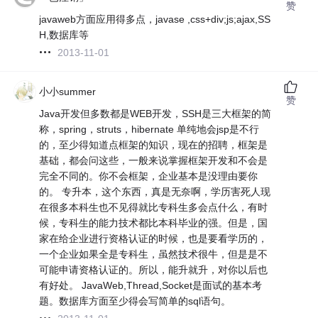
赞
javaweb方面应用得多点，javase ,css+div;js;ajax,SS
H,数据库等
2013-11-01
小小summer
赞
Java开发但多数都是WEB开发，SSH是三大框架的简
称，spring，struts，hibernate 单纯地会jsp是不行
的，至少得知道点框架的知识，现在的招聘，框架是
基础，都会问这些，一般来说掌握框架开发和不会是
完全不同的。你不会框架，企业基本是没理由要你
的。 专升本，这个东西，真是无奈啊，学历害死人现
在很多本科生也不见得就比专科生多会点什么，有时
候，专科生的能力技术都比本科毕业的强。但是，国
家在给企业进行资格认证的时候，也是要看学历的，
一个企业如果全是专科生，虽然技术很牛，但是是不
可能申请资格认证的。所以，能升就升，对你以后也
有好处。 JavaWeb,Thread,Socket是面试的基本考
题。数据库方面至少得会写简单的sql语句。