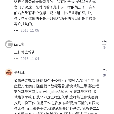
这样招聘公司会很蛋疼的，我有同学去面试就被面试
官问了说这一段时间看了几十份一样的简历了，实习
的话自身有那个心思，能上进，比培训来的有用的
多，毕竟你做的不是培训机构练手的项目而是直接跟
客户挂钩的。
2013-11-05
java者
赞
正打算去培训！
2013-11-04
卡加林
赞
如果基础扎实,随便找个小公司不计较收入,实习半年.那
些框架之类的,随便找个教程看看,很快就能上手.那些框
架的基础不都是servlet,jdbc这些么. 如果基础不好,那
就培训学校吧,从SSH这些框架入手.这样能让你快速的
找到一份工作.但是工作之后,你会发现,你不懂的东西太
多太多,而且都是基础.你得从新开始补基础. 我就是211