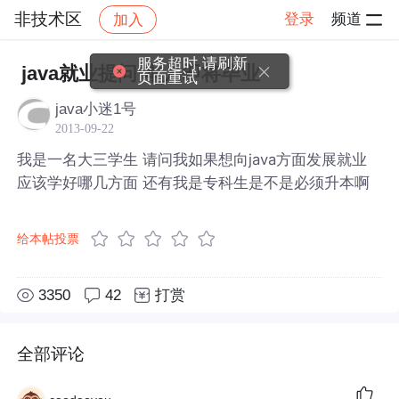
非技术区
登录
频道
加入
帖子详情
社区
非技术区
服务超时,请刷新
java就业提问 本人即将毕业
页面重试
java小迷1号
2013-09-22
我是一名大三学生 请问我如果想向java方面发展就业
应该学好哪几方面 还有我是专科生是不是必须升本啊
给本帖投票
3350
42
打赏
全部评论