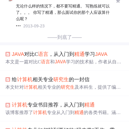
赞
无论什么样的情况下，都不要写精通。 写熟练就可以
了。。。 你写了精通，那么面试你的那个人应该算什
么呢？
2013-09-23
——到底了——
JAVA
对比C
语言
，从入门到
精通
学习
JAVA
本文是一篇对比C
语言
和
JAVA
学习的技术贴，作者从自己
的技术背景出发，阐述了两种
语言
的共同点和差异。
JAVA
以其面向对象、可移植性和安全性等特点与C
语言
的面向
给
计算机
相关专业
研究生
的一封信
过程特性形成对比。文章提到了
JAVA
的跨平台能力、内存
管理以及与C
语言
在语法上的区别，包括标识符、关键
本文针对
计算机
相关专业的
研究生
及本科生，提供了编程
字、数据类型等方面。同时，还讨论了两者的常量、变
语言
、数据处理、网络编程等方面的学习建议，并分享了
量、数组、逻辑运算符和位运算符的异同。最后，作者比
项目开发经验和实习就业指导。
较了两者的类、域、方法和全局变量、函数的定义和使
计算机
专业书目推荐，从入门到
精通
用。
该博客推荐了
计算机
专业从入门到
精通
的各类书籍。涵盖
论文写作、代码规范、算法、机器学习、Python、Linux、
数据库、数据结构等领域，如《科研论文配图：设计与制