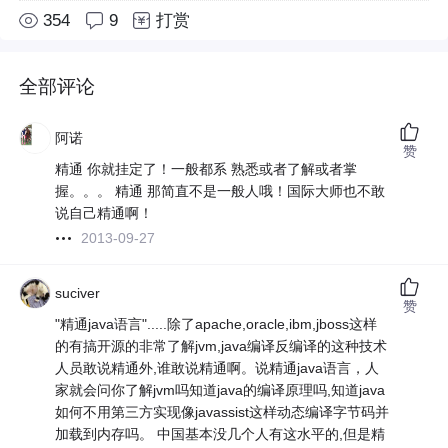
354
9
打赏
全部评论
阿诺
赞
精通 你就挂定了！一般都系 熟悉或者了解或者掌
握。。。 精通 那简直不是一般人哦！国际大师也不敢
说自己精通啊！
2013-09-27
suciver
赞
"精通java语言".....除了apache,oracle,ibm,jboss这样
的有搞开源的非常了解jvm,java编译反编译的这种技术
人员敢说精通外,谁敢说精通啊。说精通java语言，人
家就会问你了解jvm吗知道java的编译原理吗,知道java
如何不用第三方实现像javassist这样动态编译字节码并
加载到内存吗。 中国基本没几个人有这水平的,但是精