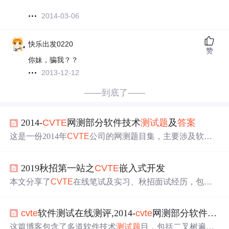
2014-03-06
快乐出发0220
赞
你妹，骗我？？
2013-12-12
——到底了——
2014-
CVTE
网测部分软件技术
测试题
及
答案
这是一份2014年
CVTE
公司的网测题目集，主要涉及软件
技术方面，包括二叉树性质、自然数求和、字符串加密算
法、系统需求捕获方法、素数计算等多个知识点。例如，
2019秋招第一站之
CVTE
嵌入式开发
针对二叉树的先序遍历和后序遍历的特殊情况，以及如何
通过编程实现特定的字符串加密算法等。
本文分享了
CVTE
在线笔试及实习、秋招面试经历，包括
编程题解析、选择题内容、面试技巧及常见问题，对于准
备应聘
CVTE
的同学具有较高的参考价值。
cvte
软件测试在线测评,2014-
cvte
网测部分软件技术
这篇博客包含了多道软件技术
测试题
目，包括二叉树遍