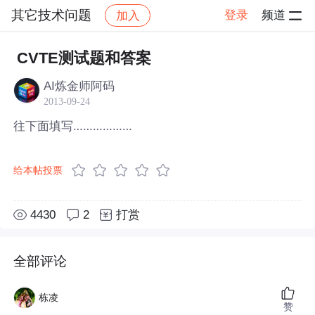
其它技术问题
登录
频道
加入
帖子详情
社区
其它技术问题
CVTE测试题和答案
AI炼金师阿码
2013-09-24
往下面填写………………
给本帖投票
4430
2
打赏
全部评论
栋凌
赞