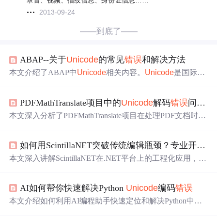
录音、视频、指纹信息、身份证信息……
2013-09-24
——到底了——
ABAP--关于
Unicode
的常见
错误
和解决方法
本文介绍了ABAP中
Unicode
相关内容。
Unicode
是国际字
符编码标准，许多企业软件已支持。文中列举了常见的
Uni
code
错误
，如OPEN DATASET、WS_UPLOAD/WS_DOW
PDFMathTranslate项目中的
Unicode
解码
错误
问题分析与解决
NLOAD等
错误
，并给出相应的解决办法，还涉及十六进
制字符转换、结构内容移动等方面的
错误
处理。
本文深入分析了PDFMathTranslate项目在处理PDF文档时遇
到的
Unicode
解码
错误
，并提出了有效的解决方案。通过
增强字体名称解码的鲁棒性和实现
智能
字符回退机制，项
如何用ScintillaNET突破传统编辑瓶颈？专业开发者的创新实践
目能够更好地处理特殊字符和多语言混合文档的编码问
题。文章还探讨了预防性编码处理技巧和性能优化，以提
本文深入讲解ScintillaNET在.NET平台上的工程化应用，涵
高翻译质量和程序稳定性。
盖IDE级语法高亮、
智能
代码
提示
与
错误
标记系统三大核
心功能；剖析其双架构设计（托管封装+原生P/Invoke）、
AI如何帮你快速解决Python
Unicode
编码
错误
事件驱动模型及29+编辑事件机制；提供轻量编辑器、IDE
集成、大文件查看三类配置模板，并总结指示器编号冲
本文介绍如何利用AI编程助手快速定位和解决Python中的
突、字体失配、事件阻塞等典型避坑方案，强调
Unicode
Unicode
编码
错误
，特别是在处理文件路径时因反斜杠引