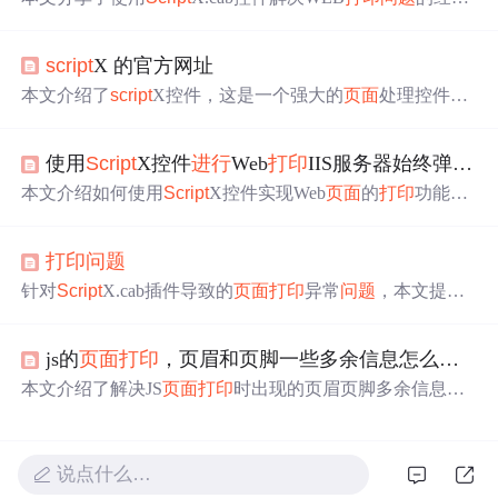
验，包括如何设置
打印
格式、分页及
页面
设置等，提供了
具体代码实例。
script
X 的官方网址
本文介绍了
script
X控件，这是一个强大的
页面
处理控件，
官方网址为http://www.meadroid.com/
script
x/index.asp，可用
于直接
打印
等
问题
的解决方案。
使用
Script
X控件
进行
Web
打印
IIS服务器始终弹出
打
本文介绍如何使用
Script
X控件实现Web
页面
的
打印
功能，
并解决了部署到IIS后无法自动
打印
的
问题
。文章详细说明
了
打印
控件的各项配置参数及如何设置网站权限。
打印
问题
针对
Script
X.cab插件导致的
页面
打印
异常
问题
，本文提供
了解决方案。通过注册MCPrintX.dll文件或安装smsx.exe，
可以恢复正常
打印
功能，避免
页面
被错误地分成两页。
js的
页面
打印
，页眉和页脚一些多余信息怎么去除
本文介绍了解决JS
页面
打印
时出现的页眉页脚多余信息
问
题
的两种方法：一是通过Java
Script
修改IE浏览器的注册表
设置来清除页眉页脚；二是利用第三方控件
Script
X
进行
页
面
打印
设置。
说点什么…