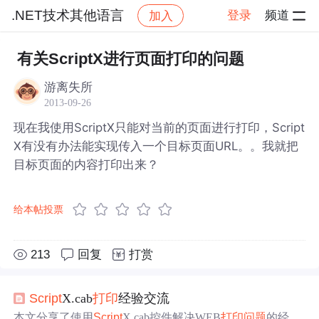
.NET技术其他语言
登录
频道
加入
帖子详情
社区
.NET技术其他语言
有关ScriptX进行页面打印的问题
游离失所
2013-09-26
现在我使用ScriptX只能对当前的页面进行打印，Script
X有没有办法能实现传入一个目标页面URL。。我就把
目标页面的内容打印出来？
给本帖投票
213
回复
打赏
Script
X.cab
打印
经验交流
本文分享了使用
Script
X.cab控件解决WEB
打印
问题
的经