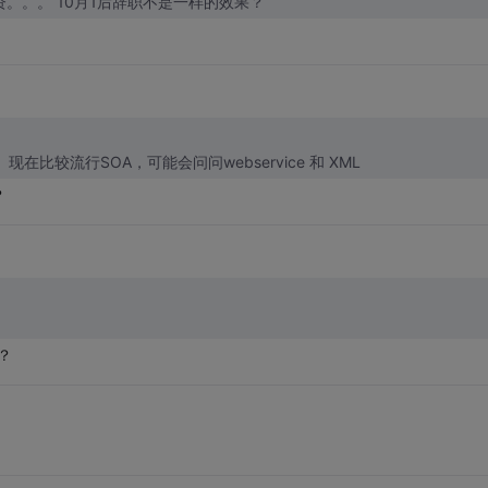
。。。 10月1后辞职不是一样的效果？
。
都一样，无非就是ssh，javascript，jquery，SQL， 现在比较流行SOA，可能会问问webservice 和 XML
？
？