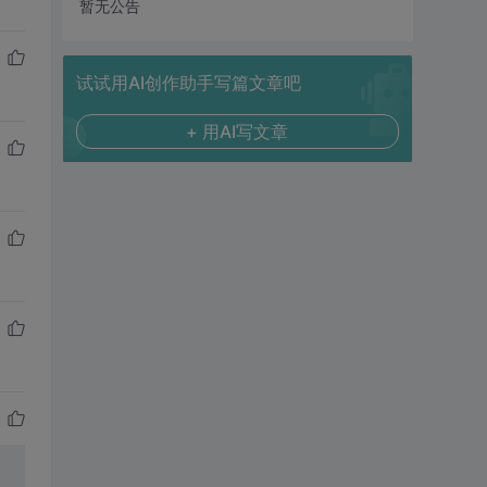
暂无公告
试试用AI创作助手写篇文章吧
+ 用AI写文章