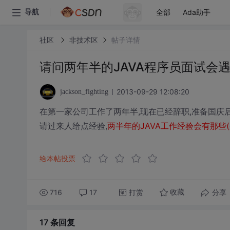
全部
Ada助手
导航
社区
非技术区
帖子详情
请问两年半的JAVA程序员面试会
2013-09-29 12:08:20
jackson_fighting
在第一家公司工作了两年半,现在已经辞职,准备国庆
请过来人给点经验,
两半年的JAVA工作经验会有那些
给本帖投票
716
17
打赏
分享
收藏
17 条
回复