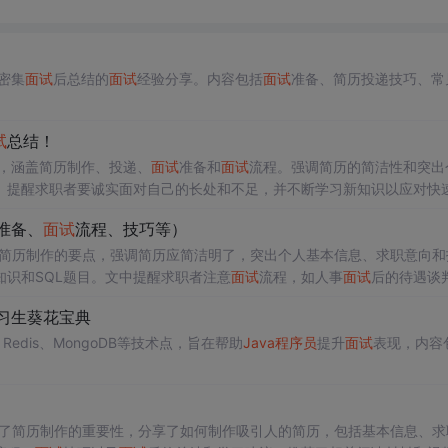
密集
面试
后总结的
面试
经验分享。内容包括
面试
准备、简历投递技巧、常
试
总结！
，涵盖简历制作、投递、
面试
准备和
面试
流程。强调简历的简洁性和突出
。提醒求职者要诚实面对自己的长处和不足，并不断学习新知识以应对快
准备、
面试
流程、技巧等）
简历制作的要点，强调简历应简洁明了，突出个人基本信息、求职意向和
知识和SQL题目。文中提醒求职者注意
面试
流程，如人事
面试
后的待遇谈
长的领域。
习生葵花宝典
Redis、MongoDB等技术点，旨在帮助
Java
程序员
提升
面试
表现，内容
了简历制作的重要性，分享了如何制作吸引人的简历，包括基本信息、求