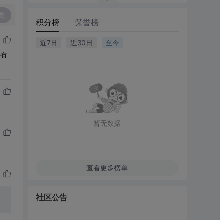
复
积分榜
荣誉榜
近7日
近30日
至今
还有
暂无数据
查看更多榜单
社区公告