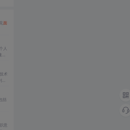
见
面
个人
速发
技术
判，
包括
职意