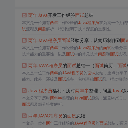
两年
Java
开发工作经验
面试
总结
本文是一位拥有
两年
工作经验的
Java
程序员
在为期一个月的
试
流程及
问题
解析，特别强调了技术深度的重要性。
两年
Java
程序员
面试
经验分享，从简历制作到
面
本文是一位拥有
两年
工作经验的
Java
程序员
的
面试
经验分享
技术能力的重要性，以及
面试
中的常见技术
问题
和
面试
技巧
展的IT行业。
两年
JAVA
程序员
的
面试
总结—（
面试
简历、
面试
本文是一位工作
两年
的
JAVA
程序员
的
面试
总结，重点分享了
能力。此外，还提及
面试
准备，包括基础
面试
题、框架相关
并给出了
面试
技巧，倡导诚实面对
问题
并引导
面试
至自己擅
Java
程序员
福利：历时
两年
半
整理，阿里
Java
练
本文分享了历时
两年
半
整理的
Java
面试
题集，涵盖MySQL、
面试
题及部分答案解析。
两年
JAVA
程序员
的
面试
总结
本文是一位有
两年
工作经验的
JAVA
程序员
的
面试
总结，强调