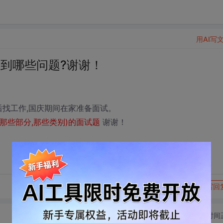
用AI写
遇到哪些问题?谢谢！
后找工作,国庆期间在家准备面试。
(那些部分,那些类别)的面试题
谢谢！
转发到动态
举报
写回
切换为时间