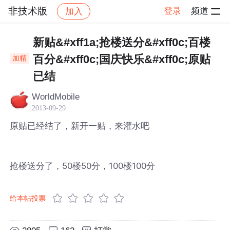
非技术版
登录
频道
加入
帖子详情
社区
非技术版
新贴&#xff1a;抢楼送分&#xff0c;百楼
百分&#xff0c;国庆快乐&#xff0c;原贴
加精
已结
WorldMobile
2013-09-29
原贴已经结了，新开一贴，来灌水吧
抢楼送分了，50楼50分，100楼100分
给本帖投票