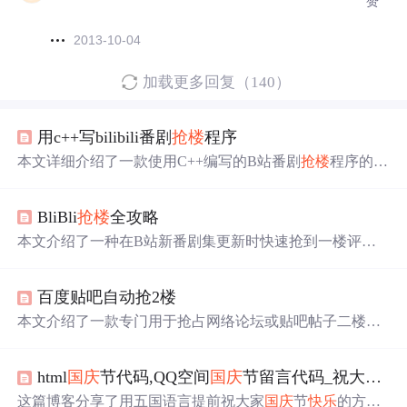
赞
2013-10-04
加载更多回复（140）
用c++写bilibili番剧
抢楼
程序
本文详细介绍了一款使用C++编写的B站番剧
抢楼
程序的设
计与实现过程，包括发送评论、刷新番剧页面等功能，并
运用多线程提高
抢楼
效率。
BliBli
抢楼
全攻略
本文介绍了一种在B站新番剧集更新时快速抢到一楼评论
的方法，通过获取番剧编号并直接向服务器POST数据，省
去网页加载过程，实现高效
抢楼
。涉及http协议、selenium
百度贴吧自动抢2楼
模拟登录及cookies使用。
本文介绍了一款专门用于抢占网络论坛或贴吧帖子二楼位
置的脚本。脚本通过自动化操作快速响应新发布的帖子，
实现“抢二楼”的效果。文中详细描述了抢二楼的技术要点
html
国庆
节代码,QQ空间
国庆
节留言代码_祝大家
国
及所需设备条件。
这篇博客分享了用五国语言提前祝大家
国庆
节
快乐
的方