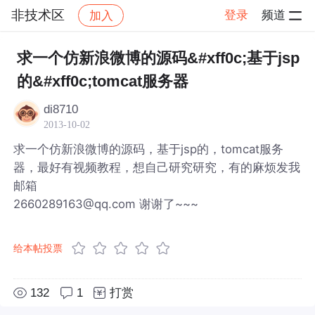
非技术区
登录
频道
加入
帖子详情
社区
非技术区
求一个仿新浪微博的源码&#xff0c;基于jsp
的&#xff0c;tomcat服务器
di8710
2013-10-02
求一个仿新浪微博的源码，基于jsp的，tomcat服务
器，最好有视频教程，想自己研究研究，有的麻烦发我
邮箱
2660289163@qq.com 谢谢了~~~
给本帖投票
132
1
打赏