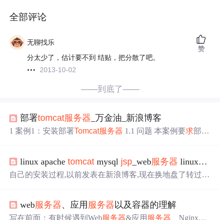
全部评论
无聊找乐
赞
分太少了，估计要不到 结贴，把分散了吧。
2013-10-02
——到底了——
部署
tomcat
服务器
_万金油_新浪博客
1 案例1：安装部署
Tomcat
服务器
1.1 问题 本案例要
求
部署
Tomcat
服务器
，具体要
求
如下： 安装部署JDK基础环境 安
装部署
Tomcat
服务器
创建
JSP
测试页面，文件名为test.
jsp
linux apache
tomcat
mysql
jsp
_web
服务器
linux+apache+
，显示
服务器
当前时间 然后客户机访问此Web
服务器
验证
效果： 使用火狐浏览器访问
Tomcat
服务器
的8080端口，浏
自己的安装过程,以前发表在新浪博客,现在换地盘了转过
览默认首页 使用火狐浏览器访问
Tomcat
服务器
的8080端
来...自我感觉写得还是不错滴.. 在安装过程更是学到了很多
口，...
东西做好这个项目以后linux基本是入门了,学习更深入的东
web
服务器
、应用
服务器
以及容器的理解
西也不是那么费力了1 装jdkjdk-6u3-linux-i586.bin#chmod u+
x jdk-6u3-linux-i586.bin#./jdk-6u3-linux-i586.binln -s /usr/local/
写在前面：有时候遇到Web
服务器
&应用
服务器
、Nginx&
T