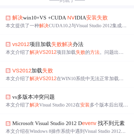
——到底了——
解决
win10+VS +CUDA
NV
IDIA
安装
失败
本文提供了一种
解决
CUDA10.2与Visual Studio 2012集成问
题的手动
安装
方法
。通过解压
安装
包、自定义
安装
选项、
手动复制文件至指定目录及执行特定命令，最终实现CUD
vs2012
项目加载
失败
解决
办法
A与
VS2012
的完美结合，确保CUDA项目在
VS2012
中的
正常创建与运行。
本文介绍了
解决
VS2012
项目加载
失败
的
方法
。问题出现
的原因是Win10更新导致VS
安装
受损。
解决
步骤包括：通
过命令行进入VS
安装
目录，执行特定命令重置用户数据和
VS2012
加载
失败
设置，最后重启VS并打开项目。
本文介绍了
解决
VS2012
在WIN10系统中无法正常加载项
目的问题，提供了两种
解决
方案：一是尝试使用d
eve
nv
.ex
e/resetuserdata命令重置用户数据；二是通过命令行进入
VS
vs多版本冲突问题
2012
安装
目录并执行初始化步骤。
本文介绍了
解决
Visual Studio 2012在
安装
多个版本后出现的
editorpackage加载
失败
的问题。通过使用D
eve
loper Comma
nd Prompt for
VS2012
并执行d
eve
nv
/resetuserdata命令来重
Microsoft Visual Studio 2012 D
eve
nv
找不到元素
置用户数据，从而
解决
报错。
本文介绍在Windows 8操作系统中遇到Visual Studio 2012
安