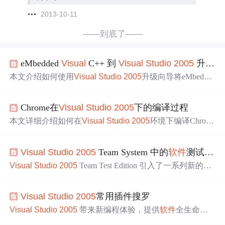
2013-10-11
——到底了——
eMbedded
Visual
C++ 到
Visual
Studio
2005
升级向导
本文介绍如何使用
Visual
Studio
2005
升级向导将eMbedde
d
Visual
C++项目迁移到
Visual
Studio
2005
。文章详细解
释了迁移过程中涉及的步骤，包括项目设置、体系结构映
Chrome在
Visual
Studio
2005
下的编译过程
射及兼容性问题。
本文详细介绍如何在
Visual
Studio
2005
环境下编译Chrom
e浏览器，包括环境搭建、代码下载及编译过程，并针对新
版编译工具GYP进行了特别说明。
Visual
Studio
2005
Team System 中的
软件
测试工具
Visual
Studio
2005
Team Test Edition 引入了一系列新的测
试工具，与
Visual
Studio
紧密集成，支持单元测试、Web
测试、负载测试等多种测试类型。测试人员可以使用
Visu
Visual
Studio
2005
常用插件搜罗
al
Studio
IDE 创建和运行测试，通过 Test Explorer 和 Test
Results 等窗口进行管理和监控。
Visual
Studio
2005
带来新编程体验，提供
软件
全生命周
期解决方案。一直以来围绕它有很多功能插件，可增加或