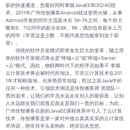
薪的快速通道，您最好同时掌握JavaEE和3G/4G技
术。2011年广州传智播客Android就业形势火爆，从事
Adnroid开发的同学主流薪水在 5K-7K之间，每个班大
概有6、7位同学的薪水在8K、9K，偶尔也有薪水上万
的同学（毕竟这是少数，不能代表您也能拿到这个薪
资）。
传统的软件开发模式即将发生巨大的变革，随之而
来的软件开发模式将会是“终端+云”或“终端+Server
+云”模式。因此，物联网时代下的程序员如果不 掌握
云计算技术将会被时代所淘汰。尽管云计算技术在201
1年才刚刚落地，但来势异常凶猛，胜过之前Java中的
任何一种技术。引领技术潮流是传智播客师 资团队一
贯的追求，让我们的学员永远走在别人的最前面，让别
人永远跟在我们屁股后面走是我们一贯的目标，为此，
广州传智播客在新的JavaEE课程体系中引入 了云计算
技术，传智播客是第一家对外推出真真实实的云计算技
术培训，绝非挂羊头卖狗肉，绝非冠名忽悠。