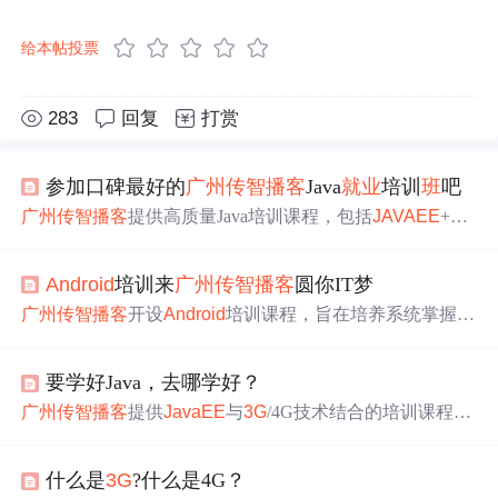
给本帖投票
283
回复
打赏
参加口碑最好的
广州
传智播客
Java
就业
培训
班
吧
广州
传智播客
提供高质量Java培训课程，包括
JAVAEE
+
An
droid
培训，旨在培养实战型软件开发人才。课程涵盖实用
项目如网络蚂蚁、网络爬虫等，毕业生广受业界好评。
Android
培训来
广州
传智播客
圆你IT梦
广州
传智播客
开设
Android
培训课程，旨在培养系统掌握
A
ndroid
Linux手机开发技术的人才。课程覆盖应用开发、系
统开发及嵌入式Linux开发等领域，帮助学员进入移动互联
要学好Java，去哪学好？
网行业。
广州
传智播客
提供
JavaEE
与
3G
/4G技术结合的培训课程，
注重
云计算
技术的应用，培养具备
JavaEE
及
3G
/4G技能的
专业人才。
什么是
3G
?什么是4G？