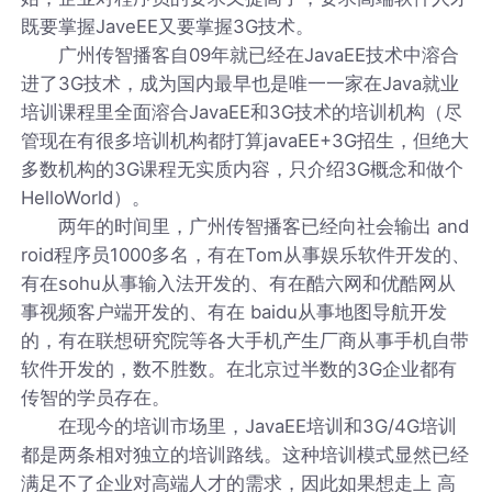
既要掌握JaveEE又要掌握3G技术。
广州传智播客自09年就已经在JavaEE技术中溶合
进了3G技术，成为国内最早也是唯一一家在Java就业
培训课程里全面溶合JavaEE和3G技术的培训机构（尽
管现在有很多培训机构都打算javaEE+3G招生，但绝大
多数机构的3G课程无实质内容，只介绍3G概念和做个
HelloWorld）。
两年的时间里，广州传智播客已经向社会输出 and
roid程序员1000多名，有在Tom从事娱乐软件开发的、
有在sohu从事输入法开发的、有在酷六网和优酷网从
事视频客户端开发的、有在 baidu从事地图导航开发
的，有在联想研究院等各大手机产生厂商从事手机自带
软件开发的，数不胜数。在北京过半数的3G企业都有
传智的学员存在。
在现今的培训市场里，JavaEE培训和3G/4G培训
都是两条相对独立的培训路线。这种培训模式显然已经
满足不了企业对高端人才的需求，因此如果想走上 高