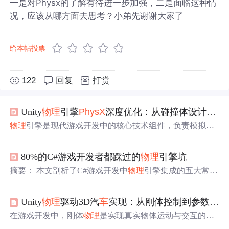
一是对Physx的了解有待进一步加强，二是面临这种情
况，应该从哪方面去思考？小弟先谢谢大家了
给本帖投票
122
回复
打赏
Unity
物理
引擎
PhysX
深度优化：从碰撞体设计到性能调优实战
物理
引擎是现代游戏开发中的核心技术组件，负责模拟物
体运动、碰撞检测与力学反馈。其核心原理基于牛顿力
学，通过刚体动力学、碰撞检测管线与约束求解器构建虚
80%的C#游戏开发者都踩过的
物理
引擎坑
拟
物理
世界。在游戏开发中，
物理
引擎的技术价值在于为
交互提供真实感与沉浸感，广泛应用于角色控制、物体交
摘要： 本文剖析了C#游戏开发中
物理
引擎集成的五大常见
互、
车
辆模拟等场景。Unity引擎默认集成的
PhysX
物理
系
错误及
解决
方案。错误包括：盲目使用Unity内置
物理
引
统，其性能表现高度依赖于开发者的配置与优化策略。本
擎、
物理
材质配置不全、碰撞检测精度不足、忽略
物理
时
文聚焦于
PhysX
的碰撞体优化与性能调优，通过分析宽相
Unity
物理
驱动3D汽
车
实现：从刚体控制到参数调优
间步长以及刚体参数设置不完整。通过代码案例对比，文
位检测与窄相位检测机制，结合刚体休眠与查询优化等实
章揭示了正确配置方法，如动态调整碰撞检测精度、基于F
在游戏开发中，刚体
物理
是实现真实物体运动与交互的核
战技巧，帮助开发者
解决
同屏物体过多、角色移动抖动等
ixed Timestep计算
物理
运动等。核心原理部分阐释了碰撞检
心技术。通过Unity的
物理
引擎，开发者可以模拟重力、碰