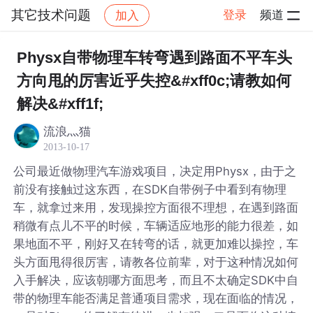
其它技术问题
登录
频道
加入
帖子详情
社区
其它技术问题
Physx自带物理车转弯遇到路面不平车头
方向甩的厉害近乎失控&#xff0c;请教如何
解决&#xff1f;
流浪灬猫
2013-10-17
公司最近做物理汽车游戏项目，决定用Physx，由于之
前没有接触过这东西，在SDK自带例子中看到有物理
车，就拿过来用，发现操控方面很不理想，在遇到路面
稍微有点儿不平的时候，车辆适应地形的能力很差，如
果地面不平，刚好又在转弯的话，就更加难以操控，车
头方面甩得很厉害，请教各位前辈，对于这种情况如何
入手解决，应该朝哪方面思考，而且不太确定SDK中自
带的物理车能否满足普通项目需求，现在面临的情况，