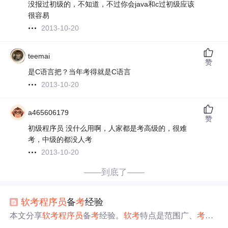
没报过初级的，不知道，不过你会java和c过初级应该
很容易
2013-10-20
teemai
赞
是C语言把？当年考得就是C语言
2013-10-20
a465606179
赞
初级程序员 没什么用啊，人家都是考高级的，很难
考，中级的都没人考
2013-10-20
——到底了——
软
考
程序员
备
考
经验
本文分享
软
考
程序员
备
考
经验。
软
考
特点是范围广、
考
查
浅、
考
点固定。复习资料有真题、视频和《
程序员
教