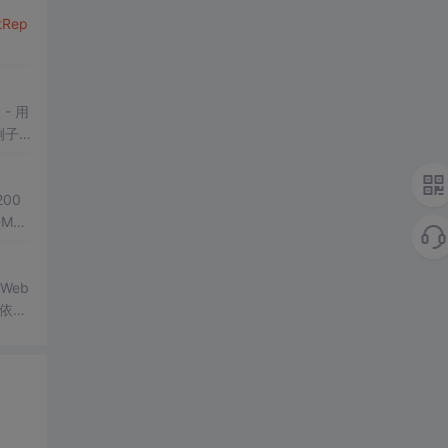
t
Rep
200
署
MV
Web
,依次