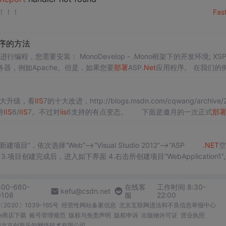
在web.config配置了依然出现错误，请高手指点，急急急！！！！
Fas
序的方法
op - .Mono框架下的开发环境; XSP - 用
b服务器，例如Apache。但是，如果您要
部署
ASP
.Net
应用程序。 在我们的例子
大升级，看
IIS
7的十大改进，http://blogs.msdn.com/cqwang/archive/
持
IIS
6/
IIS
7。不过对
iis
6支持的有点变态。 下面是邀月的一次正式
部
目”，依次选择“Web”——>“Visual Studio 2012”——>“ASP
.NET
空
创建完成后，进入如下界面 4.右击所创建项目“WebApplication1”
400-660-
在线客
工作时间 8:30-
kefu@csdn.net
0108
服
22:00
2020〕1039-165号
经营性网站备案信息
北京互联网违法和不良信息举报中心
me商店下载
账号管理规范
版权与免责声明
版权申诉
出版物许可证
营业执照
026北京创新乐知网络技术有限公司