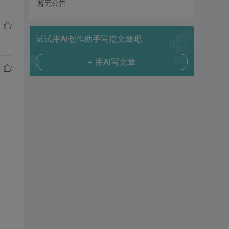
暂无公告
试试用AI创作助手写篇文章吧
+ 用AI写文章