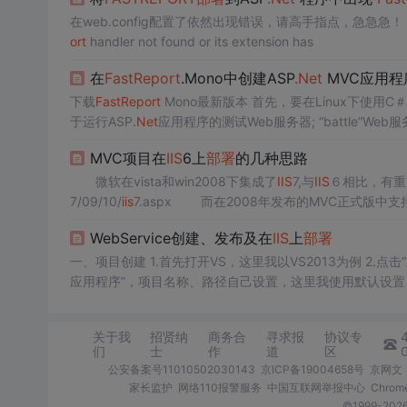
ort
handler not found or its extension has
在
Fast
Report
.Mono中创建ASP
.Net
MVC应用程
下载
Fast
Report
Mono最新版本 首先，要在Linux下使用C＃进行编程，您需要安装： MonoDevel
于运行ASP
.Net
应用程序的测试Web服务器; “battle”We
中，只有XSP服务器足以进行开发。这类似于
IIS
...
MVC项目在
IIS
6上
部署
的几种思路
微软在vista和win2008下集成了
IIS
7,与
IIS
６相比，有重
7/09/10/
iis
7.aspx 而在2008年发布的MVC正式版中支
C项目到
IIS
6的过程。为了项目接近实用
WebService创建、发布及在
IIS
上
部署
一、项目创建 1.首先打开VS，这里我以VS2013为例 2.点击“新建项
应用程序”，项目名称、路径自己设置，这里我使用默认设置 3.项目
选择“添加”——&...
关于我
招贤纳
商务合
寻求报
协议专
们
士
作
道
区
公安备案号11010502030143
京ICP备19004658号
京网文〔
家长监护
网络110报警服务
中国互联网举报中心
Chro
©1999-2