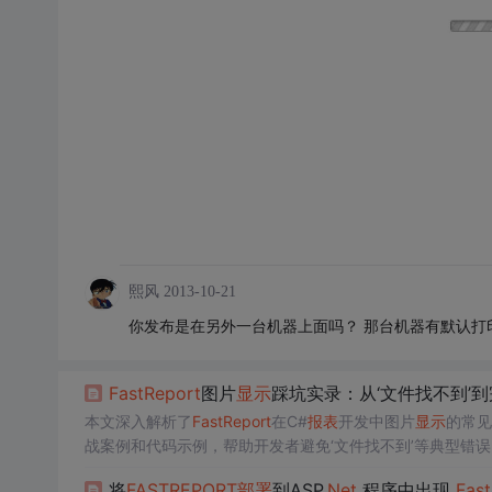
熙风
2013-10-21
你发布是在另外一台机器上面吗？ 那台机器有默认打
Fast
Report
图片
显示
踩坑实录：从‘文件找不到’
本文深入解析了
Fast
Report
在C#
报表
开发中图片
显示
的常见
战案例和代码示例，帮助开发者避免‘文件找不到’等典型错
NET
开发者参考。
将
FAST
REPORT
部署
到ASP
.Net
程序中出现
Fast