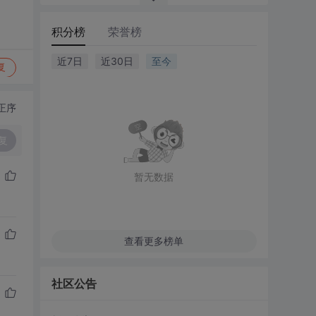
积分榜
荣誉榜
近7日
近30日
至今
复
正序
复
暂无数据
查看更多榜单
社区公告