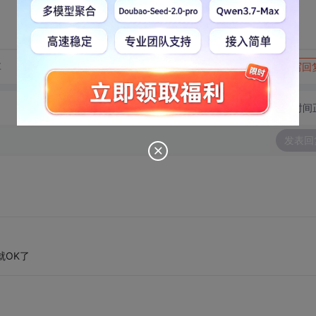
转发到动态
举报
享
写回
切换为时间
发表回
就OK了