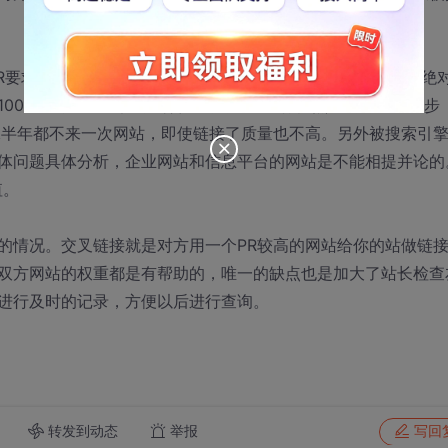
R要求就行了降低，但是其他方面对网站质量的考察是我们是绝
100左右，所以在找寻到合适的网站后进行快照查询时必要的步
蛛半年都不来一次网站，即使链接了质量也不高。另外被搜索引
体问题具体分析，企业网站和信息平台的网站是不能相提并论的
值。
情况。交叉链接就是对方用一个PR较高的网站给你的站做链
双方网站的权重都是有帮助的，唯一的缺点也是加大了站长检查
进行及时的记录，方便以后进行查询。
转发到动态
举报
写回