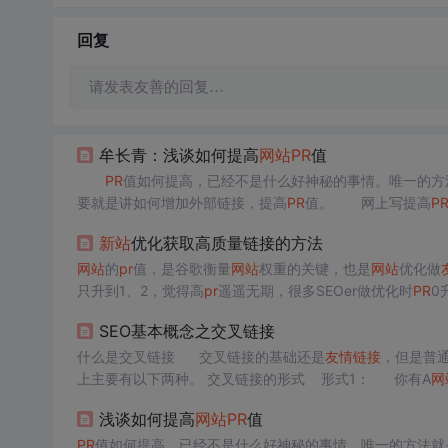
回复
请发表友善的回复…
牟长青：浅谈如何提高
网站
PR
值
PR
值如何提高，已经不是什么好神秘的事情。唯一的方
要就是讲如何增加外部链接，提高
PR
值。 网上写提高
P
w.go9go.cn
友情链接
互换平台，正好和
PR
值提升有直接的
新站
优化获取高质量链接的方法
然我做个人
网站
的
pr
值，是谷歌衡量
网站
权重的关键，也是
网站
优化做
只升到1、2，觉得高
pr
遥遥无期，很多SEOer做优化时
PR
0
速的方法可以获得高质量链接，从而提高自己站点的
pr
值呢
SEO基本概念之交叉链接
0）来说，
PR
=...
什么是交叉链接 交叉链接的基础还是
友情链接
，但是普
上主要有以下两种。 交叉链接的形式 形式1： 你有A
网
站
链接你的B
网站
。 形式2： 你有A
网站
和B
网站
，和对
浅谈如何提高
网站
PR
值
PR
值如何提高，已经不是什么好神秘的事情。唯一的方法就