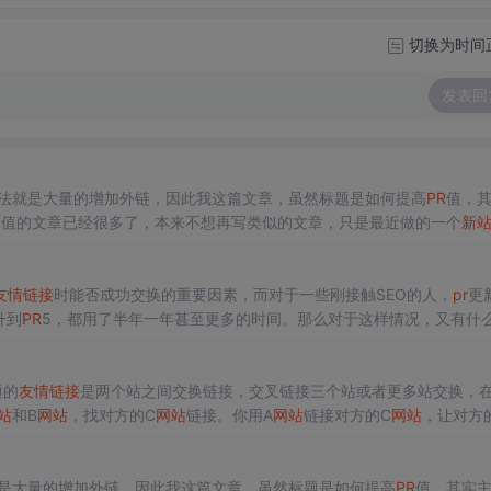
切换为时间
发表回
法就是大量的增加外链，因此我这篇文章，虽然标题是如何提高
PR
值，
R
值的文章已经很多了，本来不想再写类似的文章，只是最近做的一个
新
关系，因此趁热打铁分享下自己提升
PR
值的经验。 在08年9月份以前
友情链接
时能否成功交换的重要因素，而对于一些刚接触SEO的人，
pr
更
升到
PR
5，都用了半年一年甚至更多的时间。那么对于这样情况，又有什
？ 在此之前，我先说明一下什么是高质量的链接，比如，对于一个
新站
（
通的
友情链接
是两个站之间交换链接，交叉链接三个站或者更多站交换，
站
和B
网站
，找对方的C
网站
链接。你用A
网站
链接对方的C
网站
，让对方
方C
网站
D
网站
链接。你用A
网站
链接对方的D
网站
，
是大量的增加外链，因此我这篇文章，虽然标题是如何提高
PR
值，其实