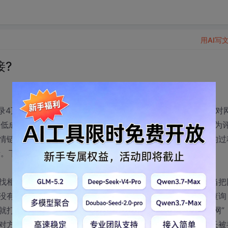
用AI写
接?
4万7，快照更新是当天的。相信站长们都了解PR是google对
高低成为了站长们最为关心的方面，可是我们绝对不能把PR作为
情链接，经过自己的努力也换到了十几个链接，在交换链接的过
素。下面我把自己的经验进行总结分享一下。
相关行业还是比较容易的，但是因为我们网站的特殊性，当把
没有相关性，此时我会根据对方的关键词在我们网站上进行查询
就打消了对方对于相关性的忧虑。例如：在寻找“大家帮专修网”
对方，这样就建立了我们两个网站之间的相关性，消除了站长被