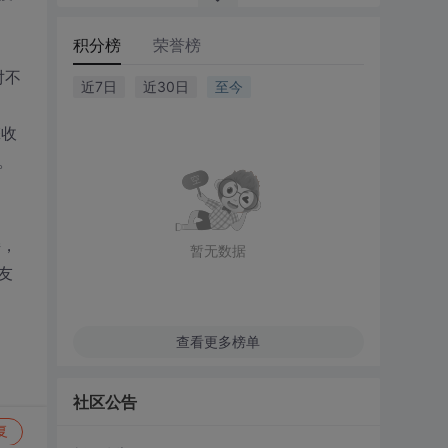
积分榜
荣誉榜
对不
近7日
近30日
至今
擎收
。
接，
暂无数据
友
查看更多榜单
社区公告
复