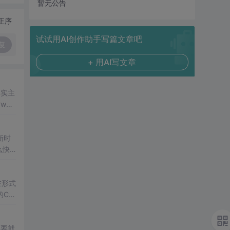
暂无公告
正序
试试用AI创作助手写篇文章吧
复
+ 用AI写文章
其实主
站
ww
，虽
新时
么快
PR
在形式
的C
网
主要就