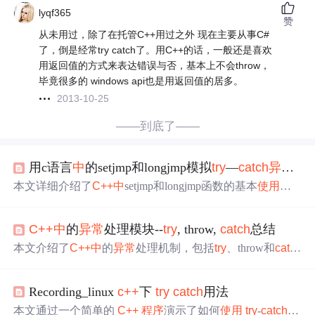
lyqf365
赞
从未用过，除了在托管C++用过之外 现在主要从事C#
了，倒是经常try catch了。用C++的话，一般还是喜欢
用返回值的方式来表达错误与否，基本上不会throw，
毕竟很多的 windows api也是用返回值的居多。
2013-10-25
——到底了——
用c语言
中
的setjmp和longjmp模拟
try
—
cat
ch
异常
机
本文详细介绍了
C++
中
setjmp和longjmp函数的基本
使用
方
法，包括
TRY
-
CAT
CH
异常
机制、处理多个
异常
以及TYR-
CAT
CH
-FINALLY机制。通过示例代码展示了如何在
程序
C++
中
的
异常
处理模块--
try
, throw,
cat
ch
总结
中
捕获和处理
异常
。
本文介绍了
C++
中
的
异常
处理机制，包括
try
、throw和
cat
c
h
的基本用法，并通过一个实例展示了如何在
程序
中
有效地
使用
这些关键字来捕获和处理
异常
。
Recording_linux
c++
下
try
cat
ch
用法
本文通过一个简单的
C++
程序
演示了如何
使用
try
-
cat
ch