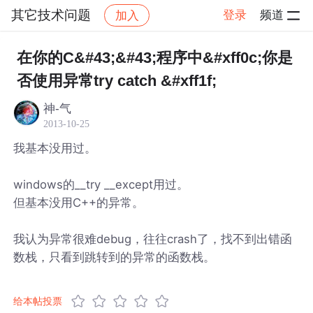
其它技术问题
登录
频道
加入
帖子详情
社区
其它技术问题
在你的C&#43;&#43;程序中&#xff0c;你是
否使用异常try catch &#xff1f;
神-气
2013-10-25
我基本没用过。
windows的__try __except用过。
但基本没用C++的异常。
我认为异常很难debug，往往crash了，找不到出错函
数栈，只看到跳转到的异常的函数栈。
给本帖投票