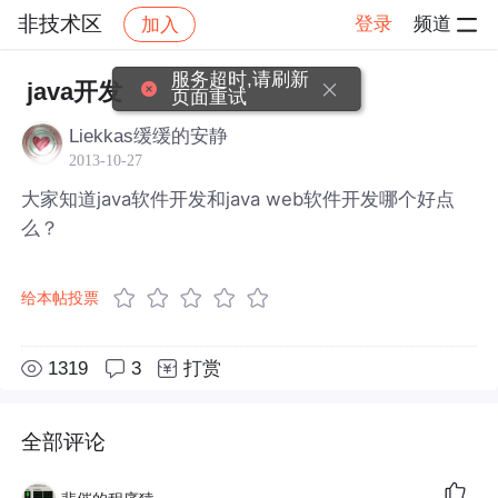
非技术区
登录
频道
加入
帖子详情
社区
非技术区
服务超时,请刷新
java开发
页面重试
Liekkas缓缓的安静
2013-10-27
大家知道java软件开发和java web软件开发哪个好点
么？
给本帖投票
1319
3
打赏
全部评论